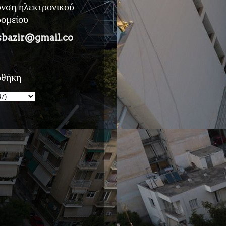
υνση ηλεκτρονικού
ρομείου
sbazir@gmail.co
οθήκη