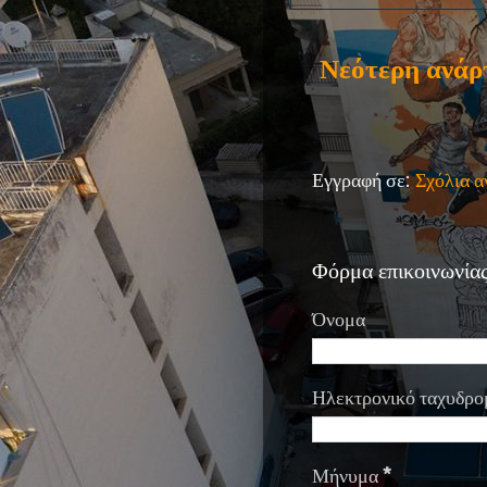
Νεότερη ανάρ
Εγγραφή σε:
Σχόλια 
Φόρμα επικοινωνία
Όνομα
Ηλεκτρονικό ταχυδρο
Μήνυμα
*