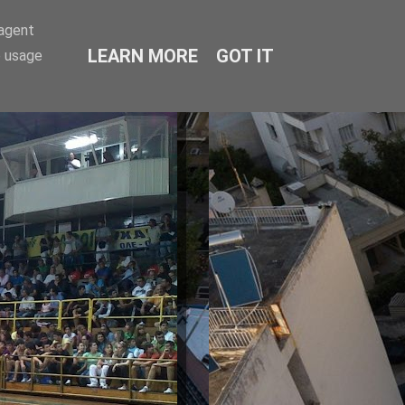
-agent
LEARN MORE
GOT IT
e usage