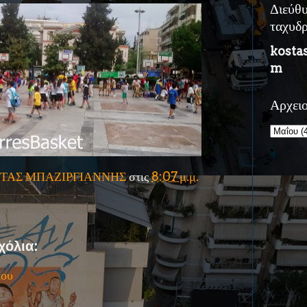
Διεύθ
ταχυδ
kosta
m
Αρχει
ΤΑΣ ΜΠΑΖΙΡΓΙΑΝΝΗΣ
στις
8:07 μ.μ.
χόλια:
ίου