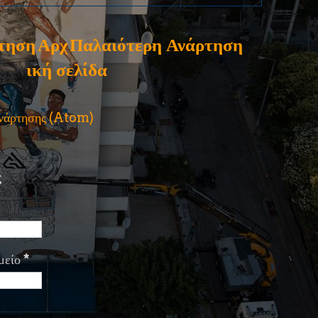
τηση
Αρχ
Παλαιότερη Ανάρτηση
ική σελίδα
ανάρτησης (Atom)
ς
μείο
*