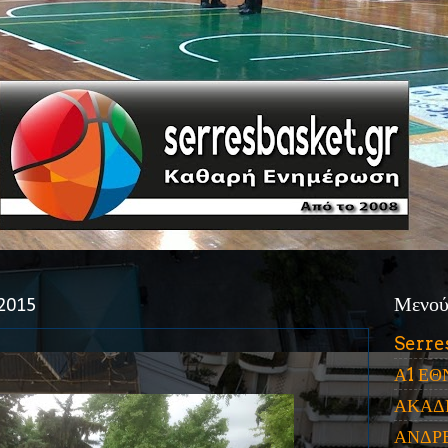
2015
Μενο
Serre
Α1 ΕΘ
ΑΚΑΔ
ΑΝΔΡ