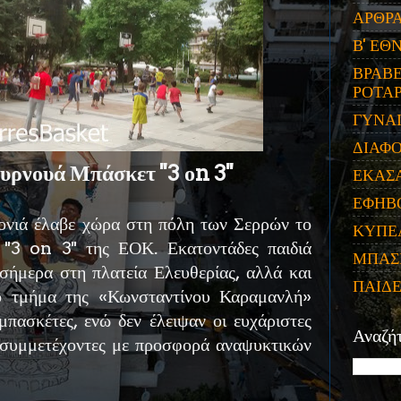
ΑΡΘΡ
Β' ΕΘ
ΒΡΑΒΕ
ΡΟΤΑΡ
ΓΥΝΑ
ΔΙΑΦ
υρνουά Μπάσκετ ''3 οn 3''
ΕΚΑΣ
ΕΦΗΒ
ονιά έλαβε χώρα στη πόλη των Σερρών το
ΚΥΠΕ
''3 on 3'' της ΕΟΚ. Εκατοντάδες παιδιά
ΜΠΑΣ
 σήμερα στη πλατεία Ελευθερίας, αλλά και
ΠΑΙΔ
ο τμήμα της «Κωνσταντίνου Καραμανλή»
μπασκέτες, ενώ δεν έλειψαν οι ευχάριστες
Αναζή
ς συμμετέχοντες με προσφορά αναψυκτικών