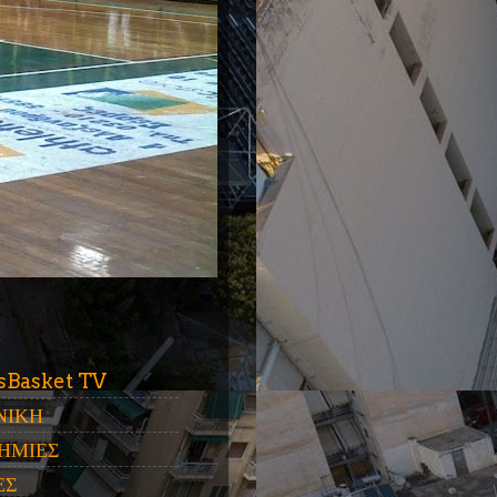
ύ
sBasket TV
ΝΙΚΗ
ΗΜΙΕΣ
ΕΣ