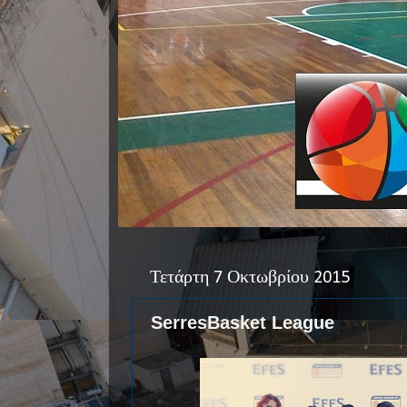
Τετάρτη 7 Οκτωβρίου 2015
SerresBasket League