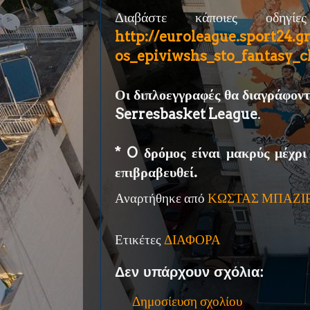
Διαβάστε κάποιες οδηγί
http://euroleague.sport24.g
os_epiviwshs_sto_fantasy_c
Οι διπλοεγγραφές θα διαγράφοντα
Serresbasket League
.
* O δρόμος είναι μακρύς μέχρι
επιβραβευθεί.
Αναρτήθηκε από
ΚΩΣΤΑΣ ΜΠΑΖΙ
Ετικέτες
ΔΙΑΦΟΡΑ
Δεν υπάρχουν σχόλια:
Δημοσίευση σχολίου