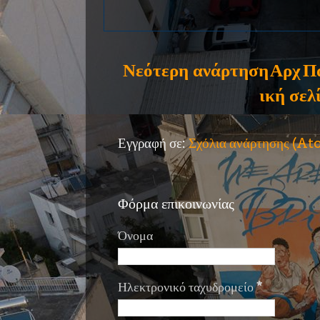
Νεότερη ανάρτηση
Αρχ
Π
ική σελ
Εγγραφή σε:
Σχόλια ανάρτησης (A
Φόρμα επικοινωνίας
Όνομα
Ηλεκτρονικό ταχυδρομείο
*