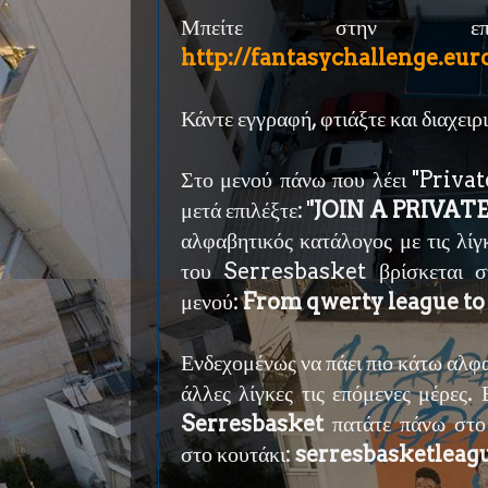
Μπείτε στην επίση
http://fantasychallenge.eu
Κάντε εγγραφή, φτιάξτε και διαχειρι
Στο μενού πάνω που λέει ''Privat
μετά επιλέξτε: '
'JOIN A PRIVAT
αλφαβητικός κατάλογος με τις λίγ
του Serresbasket βρίσκεται στ
μενού:
From qwerty league to 
Ενδεχομένως να πάει πιο κάτω αλφ
άλλες λίγκες τις επόμενες μέρες.
Serresbasket
πατάτε πάνω στο 
στο κουτάκι:
serresbasketleag