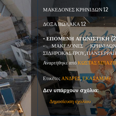
ΜΑΚΕΔΟΝΕΣ ΚΡΗΝΙΔΩΝ 12
ΔΟΞΑ ΒΩΛΑΚΑ 12
- ΕΠΟΜΕΝΗ ΑΓΩΝΙΣΤΙΚΗ (20-
- ΜΑΚΕΔΟΝΕΣ ΚΡΗΝΙΔΩΝ
ΣΙΔΗΡΟΚΑΣΤΡΟΥ, ΠΑΝΣΕΡΡΑΪΚ
Αναρτήθηκε από
ΚΩΣΤΑΣ ΜΠΑΖΙ
Ετικέτες
ΑΝΔΡΕΣ
,
ΕΚΑΣΑΜΑΘ
Δεν υπάρχουν σχόλια:
Δημοσίευση σχολίου