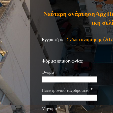
Νεότερη ανάρτηση
Αρχ
Π
ική σελ
Εγγραφή σε:
Σχόλια ανάρτησης (A
Φόρμα επικοινωνίας
Όνομα
Ηλεκτρονικό ταχυδρομείο
*
Μήνυμα
*