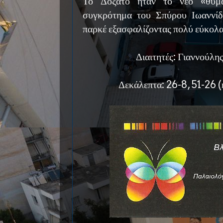
Το Δοξάτο ήταν το νέο «θύμα
συγκρότημα του Σπύρου Ιωαννίδ
παρκέ εξασφαλίζοντας πολύ εύκολα 
Διαιτητές: Γιαννούλη
Δεκάλεπτα: 26-8, 51-26 (