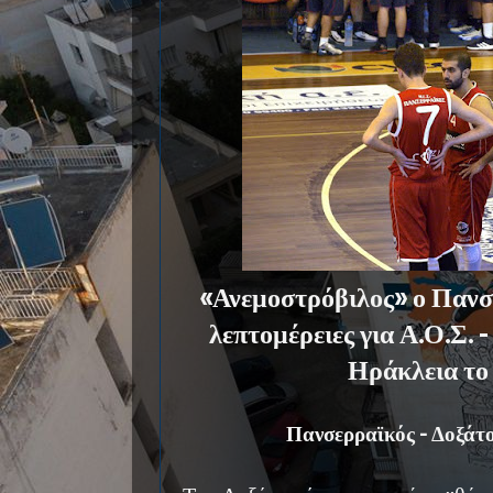
«Ανεμοστρόβιλος» ο Πανσε
λεπτομέρειες για Α.Ο.Σ. 
Ηράκλεια το
Πανσερραϊκός - Δοξάτ