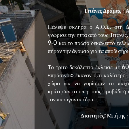
Τιτάνες Δράμας - Α
Πάλεψε σκληρά ο Α.Ο.Σ. στη Δ
γνώρισε την ήττα από τους Τιτάνες
9-0 και το πρώτο δεκάλεπτο τελεί
πήραν την άγουσα για τα αποδυτήρι
Το τρίτο δεκάλεπτο έκλεισε με 60
«πράσινοι» έκαναν ό,τι καλύτερο
χώρο για να γυρίσουν το παιχν
κράτησαν το υπερ τους προβάδισμα
τον παράγοντα έδρα.
Διαιτητές:
Μπήτης -