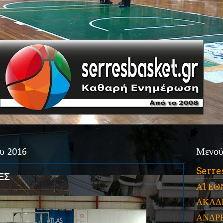
υ 2016
Μενο
Serre
ΕΣ
Α1 ΕΘ
ΑΚΑΔ
ΑΝΔΡ