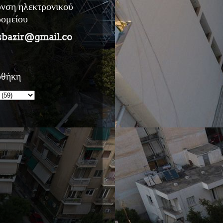
υνση ηλεκτρονικού
ρομείου
sbazir@gmail.co
οθήκη