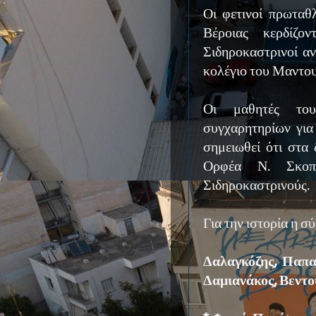
Οι φετινοί πρωταθ
Βέροιας κερδίζ
Σιδηροκαστρινοί α
κολέγιο του Μαντου
Οι μαθητές του
συγχαρητηρίων για
σημειωθεί ότι στα 
Ορφέα Ν. Σκοπ
Σιδηροκαστρινούς.
Για την ιστορία η σ
Δαλαγκόζης, Παπα
Δαμιανάκος, Βεντο