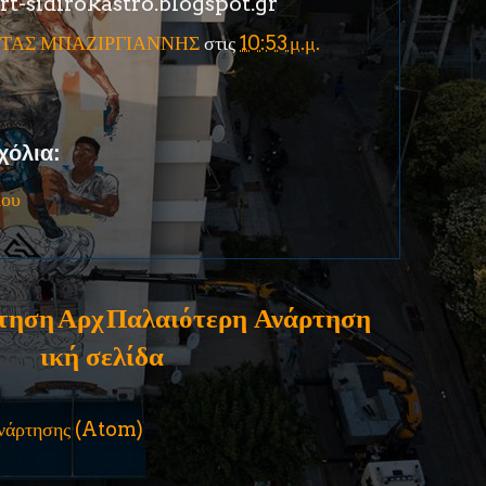
rt-sidirokastro.blogspot.gr
ΤΑΣ ΜΠΑΖΙΡΓΙΑΝΝΗΣ
στις
10:53 μ.μ.
χόλια:
ίου
τηση
Αρχ
Παλαιότερη Ανάρτηση
ική σελίδα
ανάρτησης (Atom)