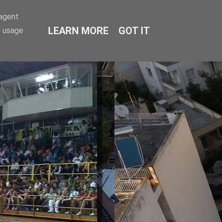
-agent
LEARN MORE
GOT IT
e usage