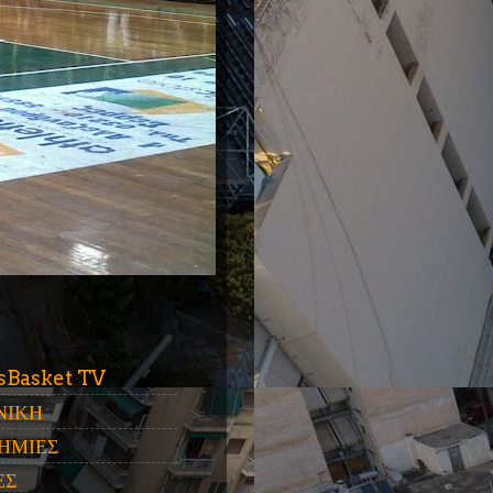
ύ
sBasket TV
ΝΙΚΗ
ΗΜΙΕΣ
ΕΣ