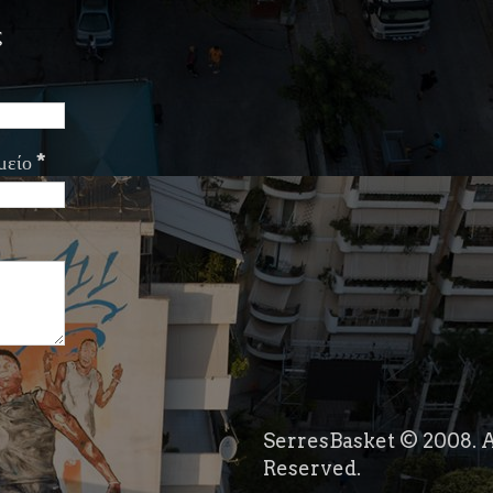
ς
μείο
*
SerresBasket © 2008. A
Reserved.