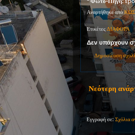
* Φωτό-Πηγή:
spo
Αναρτήθηκε από
ΚΩΣ
Ετικέτες
ΔΙΑΦΟΡΑ
Δεν υπάρχουν σ
Δημοσίευση σχολ
Νεότερη ανάρ
Εγγραφή σε:
Σχόλια 