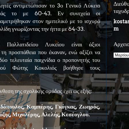
Διεύθ
λητές αντιμετώπισαν το 3ο Γενικό Λύκειο
ταχυδ
οντάς το με 60-43. Εν συνεχεία οι
ναμετρήθηκαν στον ημιτελικό με το ισχυρό
kosta
λίδη γνωρίζοντας την ήττα με 64-33.
m
 Παλλατιδείου Λυκείου είναι άξιοι
Αρχει
 τη προσπάθεια που έκαναν, ενώ αξίζει να
δύο τελευταία παιχνίδια ο προπονητής του
ού Φώτης Κοκολιός βοήθησε τους
ύνθεση της σχολικής ομάδας έχει ως εξής:
δόπουλος, Καμπέρης, Γκόγκας, Ζωηρός,
ύζης, Μιχαλέρης, Αλελής, Κεσέογλου.