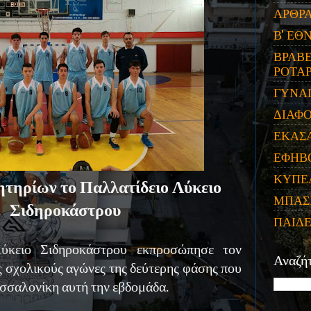
ΑΡΘΡ
Β' ΕΘ
ΒΡΑΒΕ
ΡΟΤΑΡ
ΓΥΝΑ
ΔΙΑΦ
ΕΚΑΣ
ΕΦΗΒ
ΚΥΠΕ
ητηρίων το Παλλατίδειο Λύκειο
ΜΠΑΣ
Σιδηροκάστρου
ΠΑΙΔ
ύκειο Σιδηροκάστρου εκπροσώπησε τον
Αναζή
 σχολικούς αγώνες της δεύτερης φάσης που
σσαλονίκη αυτή την εβδομάδα.