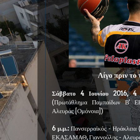
Λίγο πριν το
Σάββατο 4 Ιουνίου 2016, 4
(Πρωτάθλημα Παμπαίδων Β' Ε
Αλευράς [Ομόνοια])
6 μ.μ.:
Πανσερραϊκός - Ηράκλεια
ΕΚΑΣΑΜΑΘ, Γιαννούλης - Αλευρά