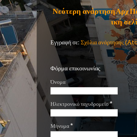
Νεότερη ανάρτηση
Αρχ
Π
ική σελ
Εγγραφή σε:
Σχόλια ανάρτησης (A
Φόρμα επικοινωνίας
Όνομα
Ηλεκτρονικό ταχυδρομείο
*
Μήνυμα
*