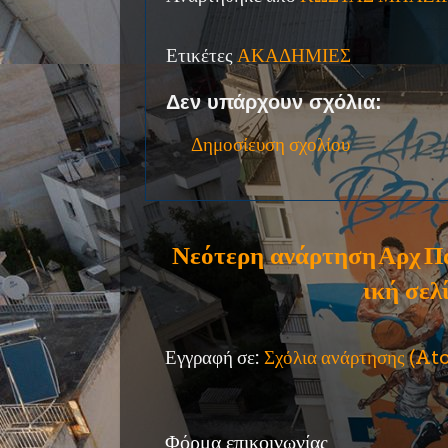
Ετικέτες
ΑΚΑΔΗΜΙΕΣ
Δεν υπάρχουν σχόλια:
Δημοσίευση σχολίου
Νεότερη ανάρτηση
Αρχ
Π
ική σελ
Εγγραφή σε:
Σχόλια ανάρτησης (A
Φόρμα επικοινωνίας