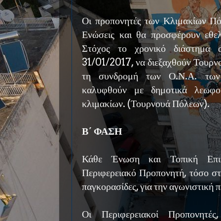
Οι προπονητές των Κλιμακίων Πόλ
Ενώσεις και θα προσφέρουν εθελο
Στόχος το χρονικό διάστημα 
31/01/2017, να διεξαχθούν Τουρν
τη συνδρομή των Ο.Ν.Α. των
καλυφθούν με δημοτικά λεωφορ
κλιμακίων. (Τουρνουά Πόλεων).
Β΄ ΦΑΣΗ
Κάθε Ένωση και Τοπική Επιτ
Περιφερειακό Προπονητή, τόσο στο
παγκορασίδες, για την αγωνιστική
Οι Περιφερειακοί Προπονητές