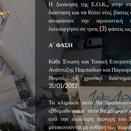
Η Διοίκηση της Ε.Ο.Κ., στην ε
διάσταση και να θέσει νέες βάσει
αποφάσισε την αγωνιστική 
λειτουργήσει σε τρεις (3) φάσεις ως
Α΄ ΦΑΣΗ
Κάθε Ένωση και Τοπική Επιτροπή,
Ανάπτυξης Παμπαίδων και Παγκορα
Νομού, το χρονικό διάστη
31/01/2017.
Τα κλιμάκια αυτά θα προπονούν
εβδομάδα και σ΄ αυτά θα μπορούν 
από την ευρύτερη περιοχή του 
μετακινούνται με ευθύνη των σωμα