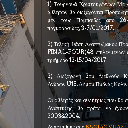
1) Τουρνουά Χριστουγέννων Με 
αθλητών θα διεξάγονται Προπονη
μεν τους Παμπαίδες από 26-
παγκορασίδες, 3-7/01/2017.
2) Τελική Φάση Αναπτυξιακού Προ
FINAL-FOUR(48 επιλεγμένων αθ
τριήμερο 13-15/04/2017.
3) Διεξαγωγή 3ου Διεθνούς Κ
Ανδρών U15, Δήμου Πύδνας Κολιν
Οι αθλητές και αθλήτριες που θα
Ανάπτυξης, θα πρέπει να έχου
2003&2004.
Αναρτήθηκε από
ΚΩΣΤΑΣ ΜΠΑΖΙ