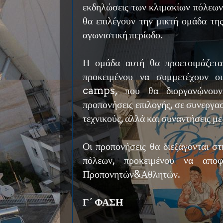
εκδηλώσεις των κλιμακίων πόλεων 
θα επιλέγουν την μικτή ομάδα τη
αγωνιστική περίοδο.
Η ομάδα αυτή θα προετοιμάζετα
προκειμένου να συμμετέχουν ο
camps, που θα διοργανώνουν
προπονήσεις επιλογής, σε συνεργα
τεχνικούς, αλλά και συναντήσεις μ
Οι προπονήσεις θα διεξάγονται σ
πόλεων, προκειμένου να αποφε
Προπονητών&Αθλητών.
Γ΄ ΦΑΣΗ