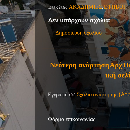
Ετικέτες
ΑΚΑΔΗΜΙΕΣ
,
ΕΦΗΒΟΙ
Δεν υπάρχουν σχόλια:
Δημοσίευση σχολίου
Νεότερη ανάρτηση
Αρχ
Π
ική σελ
Εγγραφή σε:
Σχόλια ανάρτησης (A
Φόρμα επικοινωνίας