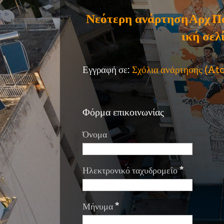
Νεότερη ανάρτηση
Αρχ
Π
ική σελ
Εγγραφή σε:
Σχόλια ανάρτησης (A
Φόρμα επικοινωνίας
Όνομα
Ηλεκτρονικό ταχυδρομείο
*
Μήνυμα
*