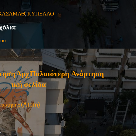
ΚΑΣΑΜΑΘ
,
ΚΥΠΕΛΛΟ
χόλια:
ίου
τηση
Αρχ
Παλαιότερη Ανάρτηση
ική σελίδα
ανάρτησης (Atom)
ς