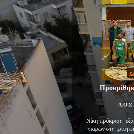
Προκρίθηκε
Α.Ο.Σ.
Νίκη-πρόκριση εξα
«παρών στη τρίτη φ