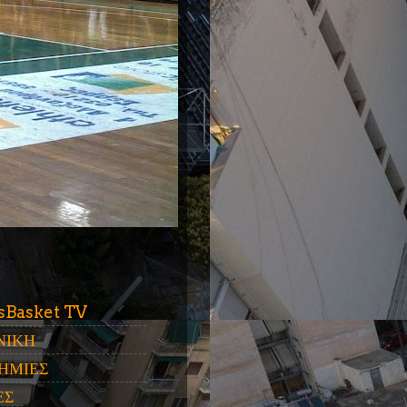
ύ
sBasket TV
ΝΙΚΗ
ΗΜΙΕΣ
ΕΣ