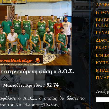
ΑΡΘΡ
Β' ΕΘ
ΒΡΑΒΕ
ΡΟΤΑΡ
ΓΥΝΑ
ΔΙΑΦ
ΕΚΑΣ
ΕΦΗΒ
ΚΥΠΕ
ΜΠΑΣ
 στην επόμενη φάση ο Α.Ο.Σ.
ΠΑΙΔ
 - Μακεδόνες Κρηνίδων: 82-74
Αναζή
σφάλισε ο Α.Ο.Σ., ο οποίος θα δώσει το
άση του Κυπέλλου της Ένωσης.