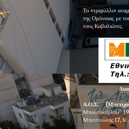
Το «τριφύλλι» ανα
της Ομόνοιας με το
τους Καβαλιώτες.
Δια
Α.Ο.Σ. (Μπετιχα
Μπουτάκογλου 19
Μπεντιούλης 17, Κυ