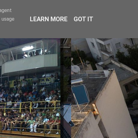
-agent
LEARN MORE
GOT IT
e usage