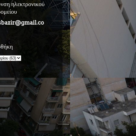
υνση ηλεκτρονικού
ρομείου
sbazir@gmail.co
οθήκη