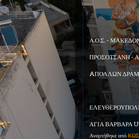
Α.Ο.Σ. - ΜΑΚΕΔΟ
ΠΡΟΣΟΤΣΑΝΗ - Α
AΠΟΛΛΩΝ ΔΡΑΜΑ
ΕΛΕΥΘΕΡΟΥΠΟΛΗ 
ΑΓΙΑ ΒΑΡΒΑΡΑ U
Αναρτήθηκε από
ΚΩΣ