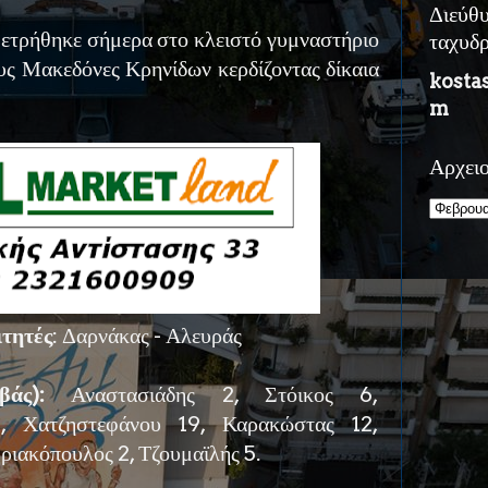
Διεύθ
μετρήθηκε σήμερα στο κλειστό γυμναστήριο
ταχυδ
υς Μακεδόνες Κρηνίδων κερδίζοντας δίκαια
kosta
m
Αρχει
ιτητές
: Δαρνάκας - Αλευράς
βάς):
Αναστασιάδης 2, Στόικος 6,
, Χατζηστεφάνου 19, Καρακώστας 12,
ριακόπουλος 2, Τζουμαϊλής 5.