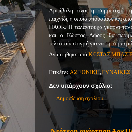
Αμφίβολη είναι η συμμετοχή τ
παιχνίδι, η οποία απουσίασε και απ
ΠΑΟΚ. Η ταλαντούχα γκαρντ ταλα
και ο Κώστας Δώδος θα περιμέ
τελευταία στιγμή για να τη συμπερ
Αναρτήθηκε από
ΚΩΣΤΑΣ ΜΠΑΖΙ
Ετικέτες
Α2 ΕΘΝΙΚΗ
,
ΓΥΝΑΙΚΕΣ
Δεν υπάρχουν σχόλια:
Δημοσίευση σχολίου
Νεότερη ανάρτηση
Αρχ
Π