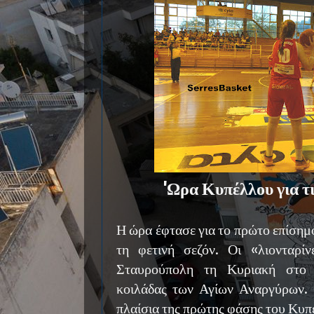
'Ωρα Κυπέλλου για τι
Η ώρα έφτασε για το πρώτο επίσημ
τη φετινή σεζόν. Οι «λιονταρί
Σταυρούπολη τη Κυριακή στο 
κοιλάδας των Αγίων Αναργύρων. 
πλαίσια της πρώτης φάσης του Κυπ