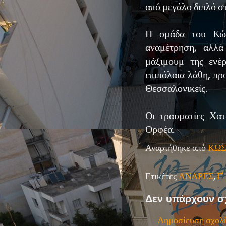
από μεγάλο διπλό σ
Η ομάδα του Κώσ
αναμέτρηση, αλλά
μάξιμουμ της ενέρ
επιπόλαια λάθη, πρ
Θεσσαλονικείς.
Οι τραυματίες Χατ
Ορφέα.
Αναρτήθηκε από
ΚΩΣ
Ετικέτες
ΑΝΔΡΕΣ
,
Γ
Δεν υπάρχουν σ
Δημοσίευση σχολ