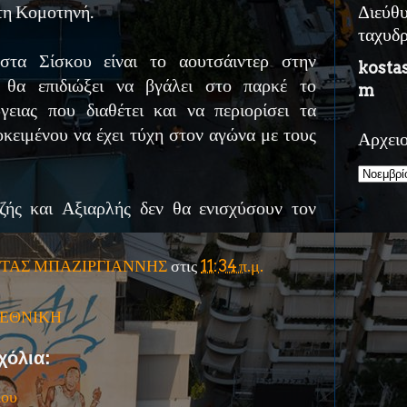
τη Κομοτηνή.
Διεύθ
ταχυδ
τα Σίσκου είναι το αουτσάιντερ στην
kosta
 θα επιδιώξει να βγάλει στο παρκέ το
m
γειας που διαθέτει και να περιορίσει τα
οκειμένου να έχει τύχη στον αγώνα με τους
Αρχει
ζής και Αξιαρλής δεν θα ενισχύσουν τον
ΤΑΣ ΜΠΑΖΙΡΓΙΑΝΝΗΣ
στις
11:34 π.μ.
' ΕΘΝΙΚΗ
χόλια:
ίου