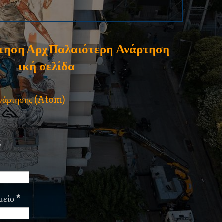
τηση
Αρχ
Παλαιότερη Ανάρτηση
ική σελίδα
ανάρτησης (Atom)
ς
μείο
*