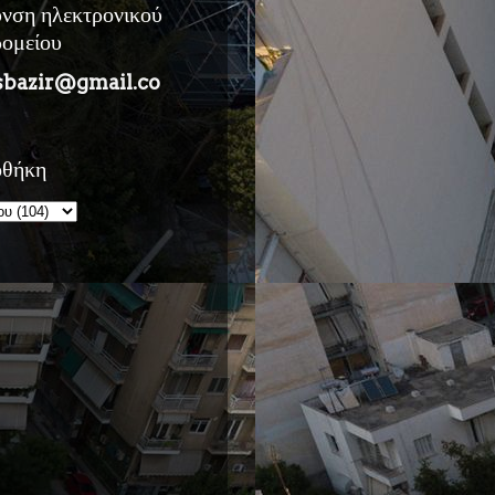
υνση ηλεκτρονικού
ρομείου
sbazir@gmail.co
οθήκη