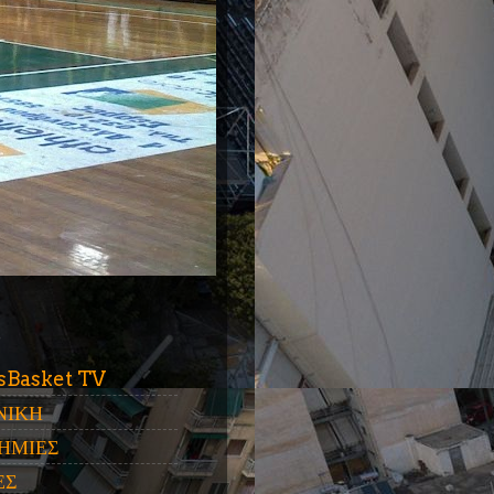
ύ
sBasket TV
ΝΙΚΗ
ΗΜΙΕΣ
ΕΣ