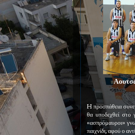
Αουτσά
H προσπάθεια συνεχ
θα υποδεχθεί στο 
«ασπρόμαυροι» γνω
παιχνίδι, αφού ο αν