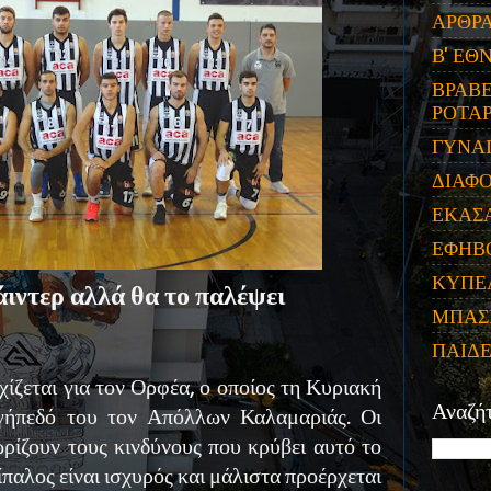
ΑΡΘΡ
Β' ΕΘ
ΒΡΑΒΕ
ΡΟΤΑΡ
ΓΥΝΑ
ΔΙΑΦ
ΕΚΑΣ
ΕΦΗΒ
ΚΥΠΕ
ιντερ αλλά θα το παλέψει
ΜΠΑΣ
ΠΑΙΔ
ίζεται για τον Ορφέα, ο οποίος τη Κυριακή
Αναζή
γήπεδό του τον Απόλλων Καλαμαριάς. Οι
ρίζουν τους κινδύνους που κρύβει αυτό το
τίπαλος είναι ισχυρός και μάλιστα προέρχεται