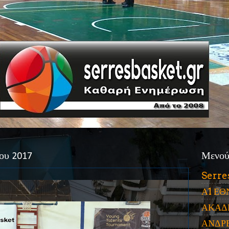
ου 2017
Μενο
Serre
Α1 ΕΘ
ΑΚΑΔ
ΑΝΔΡ