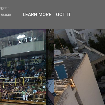
-agent
LEARN MORE
GOT IT
e usage