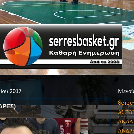
ίου 2017
Μενο
Serre
ΔΡΕΣ)
Α1 ΕΘ
ΑΚΑΔ
ΑΝΔΡ