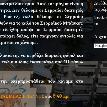
κόντρα διαιτησία. Αυτό το πράγμα είναι ή
Διεύθ
τητα. Δεν θέλουμε οι Σερραίοι διαιτητές
ταχυδ
 Ρούπελ, αλλά θέλουμε οι Σερραίοι
kosta
σθούν για το καλό του Σερραϊκού Μπάσκετ.
m
εδείχθη απόψε οι Σερραίοι διαιτητές
τε υπάρχει δόλος, είτε παίρνουν εντολές για
Αρχει
τρα και να χάνουμε.
ελακιώτης να κερδίζει διαρκώς φάουλ και
, ενώ ο ο ίδιος έκανε πάνω από 10 φάουλ
την υπερπροσπάθεια που κάναμε στο
ΤΑΣ ΜΠΑΖΙΡΓΙΑΝΝΗΣ
στις
8:40 μ.μ.