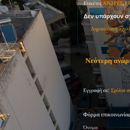
Ετικέτες
ΑΝΔΡΕΣ
,
Ε
Δεν υπάρχουν σ
Δημοσίευση σχολ
Νεότερη ανάρ
Εγγραφή σε:
Σχόλια 
Φόρμα επικοινωνία
Όνομα