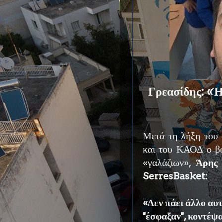
Γρεασίδης: «Ή
Μετά τη λήξη του 
και του ΚΑΟΔ ο βο
«γαλάζιων»,
Άρης 
SerresBasket:
«Δεν πάει άλλο αυ
''έσφαξαν'', κοντέ