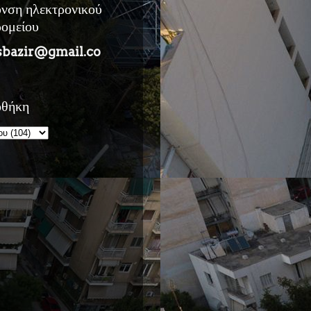
υνση ηλεκτρονικού
ρομείου
sbazir@gmail.co
οθήκη