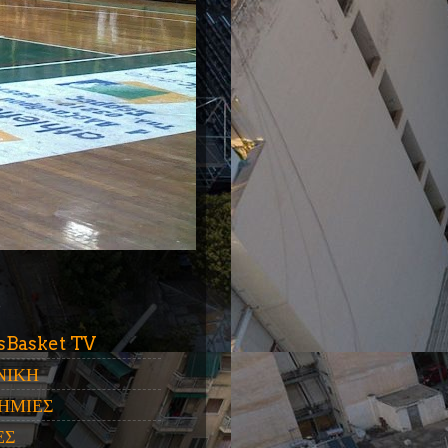
ύ
sBasket TV
ΝΙΚΗ
ΗΜΙΕΣ
ΕΣ