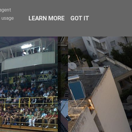
-agent
LEARN MORE
GOT IT
e usage