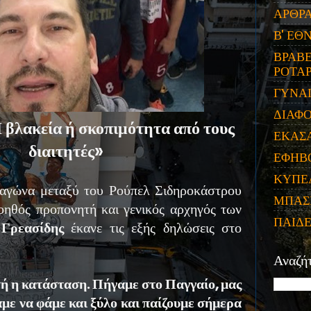
ΑΡΘΡ
Β' ΕΘ
ΒΡΑΒΕ
ΡΟΤΑΡ
ΓΥΝΑ
ΔΙΑΦ
 βλακεία ή σκοπιμότητα από τους
ΕΚΑΣ
διαιτητές»
ΕΦΗΒ
ΚΥΠΕ
αγώνα μεταξύ του Ρούπελ Σιδηροκάστρου
ΜΠΑΣ
ηθός προπονητή και γενικός αρχηγός των
ΠΑΙΔ
Γρεασίδης
έκανε τις εξής δηλώσεις στο
Αναζή
τή η κατάσταση. Πήγαμε στο Παγγαίο, μας
ψαμε να φάμε και ξύλο και παίζουμε σήμερα