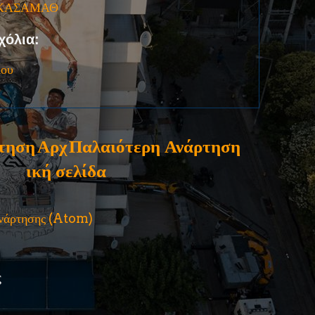
ΚΑΣΑΜΑΘ
χόλια:
ίου
τηση
Αρχ
Παλαιότερη Ανάρτηση
ική σελίδα
ανάρτησης (Atom)
ς