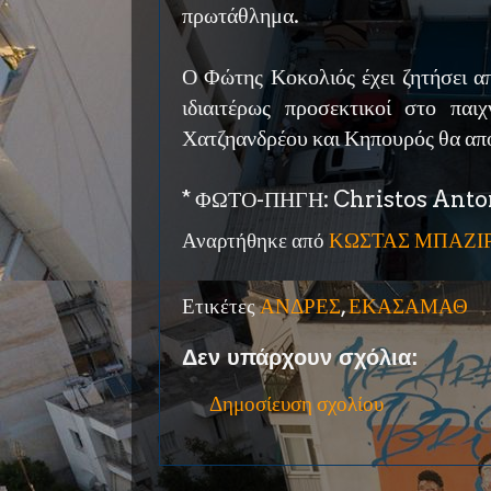
πρωτάθλημα.
Ο Φώτης Κοκολιός έχει ζητήσει απ
ιδιαιτέρως προσεκτικοί στο παιχ
Χατζηανδρέου και Κηπουρός θα απ
* ΦΩΤΟ-ΠΗΓΗ: Christos Anto
Αναρτήθηκε από
ΚΩΣΤΑΣ ΜΠΑΖΙ
Ετικέτες
ΑΝΔΡΕΣ
,
ΕΚΑΣΑΜΑΘ
Δεν υπάρχουν σχόλια:
Δημοσίευση σχολίου