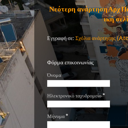
Νεότερη ανάρτηση
Αρχ
Π
ική σελ
Εγγραφή σε:
Σχόλια ανάρτησης (A
Φόρμα επικοινωνίας
Όνομα
Ηλεκτρονικό ταχυδρομείο
*
Μήνυμα
*