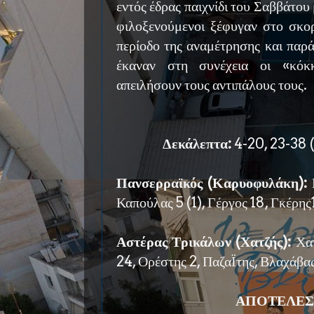
εντός έδρας παιχνίδι του Σαββάτου
φιλοξενούμενοι ξέφυγαν στο σκο
περίοδο της αναμέτρησης και παρ
έκαναν στη συνέχεια οι «κόκ
απειλήσουν τους αντιπάλους τους.
Δεκάλεπτα:
4-20, 23-38 
Πανσερραϊκός (Καρυοφυλάκη):
Β
Καπούλας 5 (1), Γέργος 18, Γκέρης
Αστέρας Τρικάλων (Χατζής):
Χατ
24, Ορέστης 2, ΠαζαΪτης, Βλαχάβας
ΑΠΟΤΕΛΕΣ