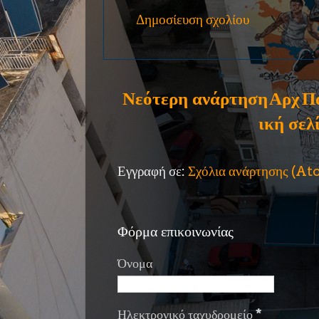
Δημοσίευση σχολίου
Νεότερη ανάρτηση
Αρχ
Π
ική σελ
Εγγραφή σε:
Σχόλια ανάρτησης (A
Φόρμα επικοινωνίας
Όνομα
Ηλεκτρονικό ταχυδρομείο
*