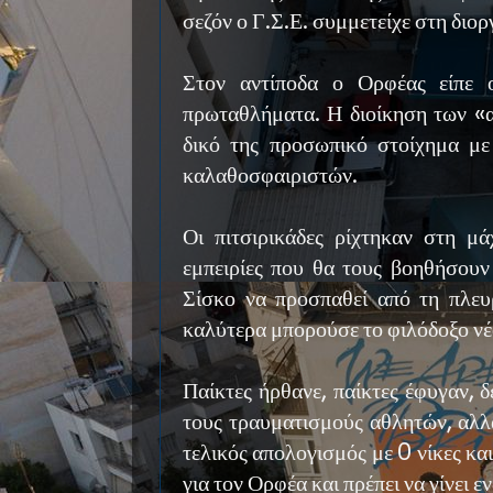
σεζόν ο Γ.Σ.Ε. συμμετείχε στη δ
Στον αντίποδα ο Ορφέας είπε ο
πρωταθλήματα. Η διοίκηση των «α
δικό της προσωπικό στοίχημα μ
καλαθοσφαιριστών.
Οι πιτσιρικάδες ρίχτηκαν στη μά
εμπειρίες που θα τους βοηθήσουν
Σίσκο να προσπαθεί από τη πλευ
καλύτερα μπορούσε το φιλόδοξο νέ
Παίκτες ήρθανε, παίκτες έφυγαν, δ
τους τραυματισμούς αθλητών, αλλ
τελικός απολογισμός με 0 νίκες και
για τον Ορφέα και πρέπει να γίνει 