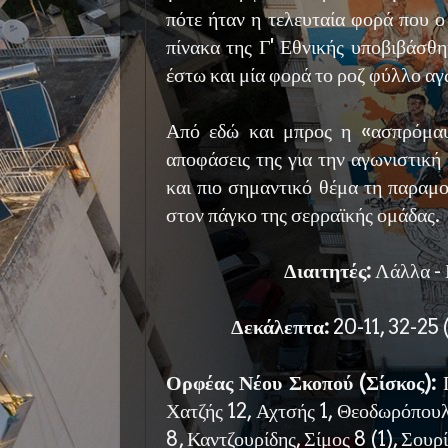
πότε ήταν η τελευταία φορά που 
πίνακα της Γ' Εθνικής υποβιβάσθη
έστω και μία φορά το ροζ φύλλο αγ
Από εδώ και μπρος η «ασπρόμαυ
αποφάσεις της για την αγωνιστική
και πιο σημαντικό θέμα τη παραμ
στον πάγκο της σερραϊκής ομάδας.
Διαιτητές:
Λάλλα - 
Δεκάλεπτα:
20-11, 32-25 
Ορφέας Νέου Σκοπού (Σίσκος):
Χατζής 12, Αχτσής 1, Θεοδωρόπουλ
8, Καντζουρίδης, Σίμος 8 (1), Σουρί