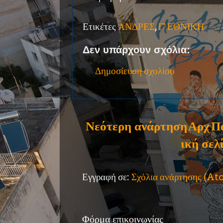
Ετικέτες
ΑΝΔΡΕΣ
,
Γ' ΕΘΝΙΚΗ
Δεν υπάρχουν σχόλια:
Δημοσίευση σχολίου
Νεότερη ανάρτηση
Αρχ
Π
ική σελ
Εγγραφή σε:
Σχόλια ανάρτησης (A
Φόρμα επικοινωνίας