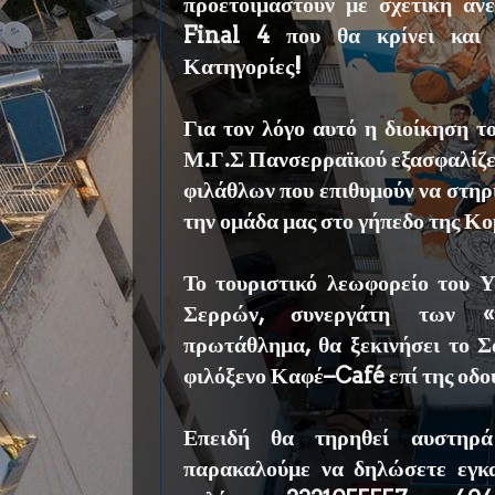
προετοιμαστούν με σχετική άνε
Final 4 που θα κρίνει και 
Κατηγορίες!
Για τον λόγο αυτό η διοίκηση 
Μ.Γ.Σ Πανσερραϊκού εξασφαλίζε
φιλάθλων που επιθυμούν να στηρί
την ομάδα μας στο γήπεδο της Κ
Το τουριστικό λεωφορείο του
Σερρών, συνεργάτη των «
πρωτάθλημα, θα ξεκινήσει το Σ
φιλόξενο Καφέ–Café επί της οδο
Επειδή θα τηρηθεί αυστηρά 
παρακαλούμε να δηλώσετε εγκ