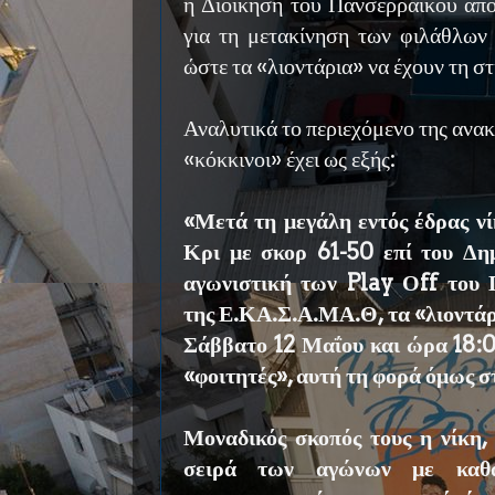
η Διοίκηση του Πανσερραϊκού απο
για τη μετακίνηση των φιλάθλων 
ώστε τα «λιοντάρια» να έχουν τη σ
Αναλυτικά το περιεχόμενο της ανα
«κόκκινοι» έχει ως εξής:
«Μετά τη μεγάλη εντός έδρας ν
Κρι με σκορ 61-50 επί του Δη
αγωνιστική των Play Οff του
της Ε.ΚΑ.Σ.Α.ΜΑ.Θ, τα «λιοντάρ
Σάββατο 12 Μαΐου και ώρα 18:0
«φοιτητές», αυτή τη φορά όμως 
Μοναδικός σκοπός τους η νίκη,
σειρά των αγώνων με καθ