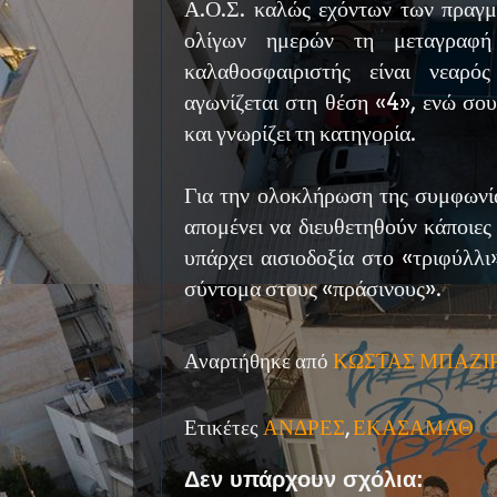
Α.Ο.Σ. καλώς εχόντων των πραγμ
ολίγων ημερών τη μεταγραφή
καλαθοσφαιριστής είναι νεαρός
αγωνίζεται στη θέση «4», ενώ σου
και γνωρίζει τη κατηγορία.
Για την ολοκλήρωση της συμφωνί
απομένει να διευθετηθούν κάποιες 
υπάρχει αισιοδοξία στο «τριφύλλι
σύντομα στους «πράσινους».
Αναρτήθηκε από
ΚΩΣΤΑΣ ΜΠΑΖΙ
Ετικέτες
ΑΝΔΡΕΣ
,
ΕΚΑΣΑΜΑΘ
Δεν υπάρχουν σχόλια: