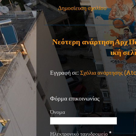
Δημοσίευση σχολίου
Νεότερη ανάρτηση
Αρχ
Π
ική σελ
Εγγραφή σε:
Σχόλια ανάρτησης (A
Φόρμα επικοινωνίας
Όνομα
Ηλεκτρονικό ταχυδρομείο
*