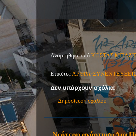
Αναρτήθηκε από
ΚΩΣΤΑΣ ΜΠΑΖΙ
Ετικέτες
ΑΡΘΡΑ-ΣΥΝΕΝΤΕΥΞΕΙ
Δεν υπάρχουν σχόλια:
Δημοσίευση σχολίου
Νεότερη ανάρτηση
Αρχ
Π