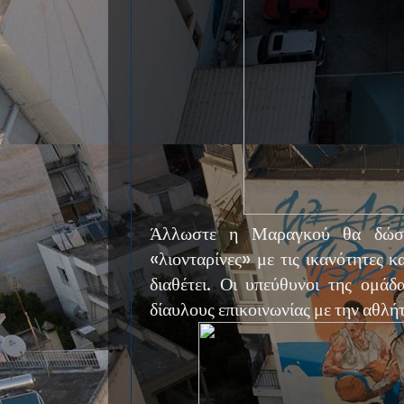
Άλλωστε η Μαραγκού θα δώσε
«λιονταρίνες» με τις ικανότητες κ
διαθέτει. Οι υπεύθυνοι της ομάδ
δίαυλους επικοινωνίας με την αθλή