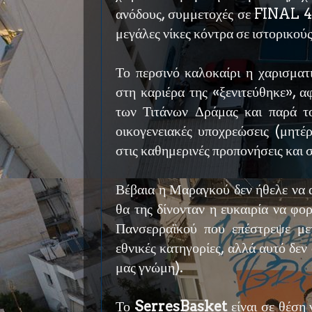
ανόδους, συμμετοχές σε FINAL 4
μεγάλες νίκες κόντρα σε ιστορικού
Το περσινό καλοκαίρι η χαρισματ
στη καριέρα της «ξενιτεύθηκε», 
των Τιτάνων Δράμας και παρά το
οικογενειακές υποχρεώσεις (μητέ
στις καθημερινές προπονήσεις και σ
Βέβαια η Μαραγκού δεν ήθελε να α
θα της δίνονταν η ευκαιρία να φο
Πανσερραϊκού που επέστρεψε με
εθνικές κατηγορίες, αλλά αυτό δεν
μας γνώμη).
Το
SerresBasket
είναι σε θέση