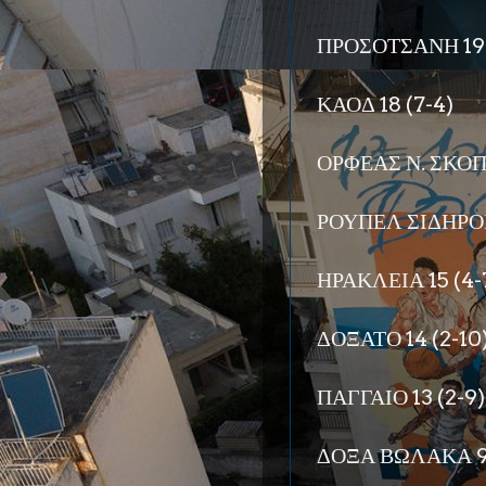
ΠΡΟΣΟΤΣΑΝΗ 19 
ΚΑΟΔ 18 (7-4)
ΟΡΦΕΑΣ Ν. ΣΚΟΠΟ
ΡΟΥΠΕΛ ΣΙΔΗΡΟΚ
ΗΡΑΚΛΕΙΑ 15 (4-
ΔΟΞΑΤΟ 14 (2-10
ΠΑΓΓΑΙΟ 13 (2-9)
ΔΟΞΑ ΒΩΛΑΚΑ 9 