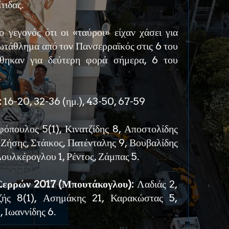
τιδας.
 γεγονός ότι οι «ταύροι» είχαν χάσει για
ωτάθλημα από τον Πανσερραϊκός στις 6 του
θηκαν για δεύτερη φορά σήμερα, 6 του
:
16-20, 32-36 (ημ.), 43-50, 67-59
πουλος 5(1), Κινατζίδης 8, Αποστολίδης
, Ζήσης, Στάικος, Πατένταλης 9, Βουβαλίδης
Δουλκέρογλου 1, Ρέντος, Ζάμπας 5.
Σερρών 2017 (Μπουτάκογλου):
Λαδιάς 2,
ζής 8(1), Ασημάκης 21, Καρακώστας 5,
 Ιωαννίδης 6.