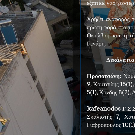
εξαιτίας γαστρεντερί
Χρήζει αναφοράς το
πρώτη φορά στο πρ
Οκτώβρη και ηττή
Γενάρη.
Δεκάλεπτα
Προσοτσάνη:
Νυμφό
9, Κουτσίδης 15(1)
5(1), Κόνδης 8(2), 
kafeanodos Γ.Σ.
Σκαλιστής 7, Χατ
Γιαβρόπουλος 10(1),