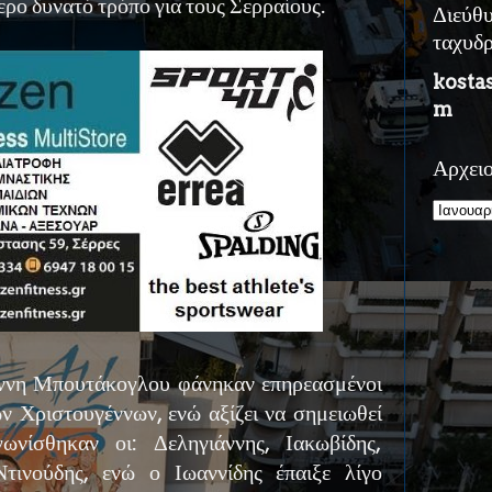
ερο δυνατό τρόπο για τους Σερραίους.
Διεύθ
ταχυδ
kosta
m
Αρχει
άννη Μπουτάκογλου φάνηκαν επηρεασμένοι
ων Χριστουγέννων, ενώ αξίζει να σημειωθεί
ωνίσθηκαν οι: Δεληγιάννης, Ιακωβίδης,
τινούδης, ενώ ο Ιωαννίδης έπαιξε λίγο