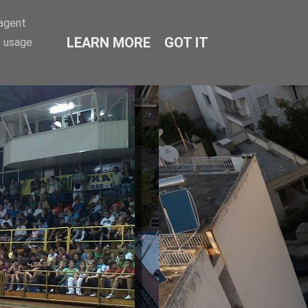
-agent
LEARN MORE
GOT IT
e usage