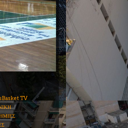
ύ
sBasket TV
ΝΙΚΗ
ΗΜΙΕΣ
ΕΣ