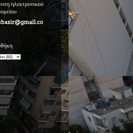
υνση ηλεκτρονικού
ρομείου
sbazir@gmail.co
οθήκη