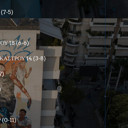
(7-5)
Υ 18 (6-6)
ΑΣΤΡΟΥ 14 (3-8)
7)
)
(0-11)