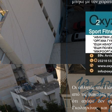
μπήκε με τον χειρότ
Οι αθλητές του Γι
από τις διακοπές τ
ότι απόψε δεν αγ
Γκολογκίνας και Ν