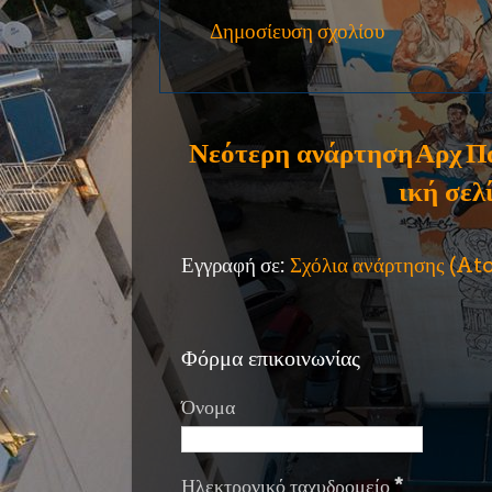
Δημοσίευση σχολίου
Νεότερη ανάρτηση
Αρχ
Π
ική σελ
Εγγραφή σε:
Σχόλια ανάρτησης (A
Φόρμα επικοινωνίας
Όνομα
Ηλεκτρονικό ταχυδρομείο
*