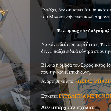
Εντάξει, δεν σημαίνει ότι θα «κάτσ
του Μιλουτίνοβ είναι πολύ σημαντι
Φενερμπαχτσέ-Ζαλγκίρις: 
Να κάνει δεύτερη σερί ήττα η Φενέ
δεν… παίζει ειδικά κόντρα σε αυτήν
Βέβαια η ομάδα του Σάρας εκτός έδρ
που την κάνει επικίνδυνη.
Αναρτήθηκε από
ΚΩΣΤΑΣ ΜΠΑΖΙ
Ετικέτες
ΕΥΡΩΛΙΓΚΑ ΜΕ ΤΟΝ Π
Δεν υπάρχουν σχόλια: