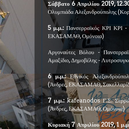
Σάββατο 6 Απριλίου 2019, 12.30
Ολυμπιάδα Αλεξανδρούπολης (Κ
5 μ.μ.:
Πανσερραϊκός ΚΡΙ ΚΡΙ - 
ΕΚΑΣΑΜΑΘ, Ομόνοια)
Αργοναύτες Βόλου - Πανσερραϊ
Αμαξίδιο, Δημοβέλης - Λυτροσυγκ
6 μ.μ.:
Εθνικός Αλεξανδρούπο
(Άνδρες, ΕΚΑΣΑΜΑΘ, Σακελλαρίδ
7 μ.μ.:
kafeanodos Γ.Σ. Σερρώ
(Άνδρες, ΕΚΑΣΑΜΑΘ, Ομόνοια)
Κυριακή 7 Απριλίου 2019, 1 μ.μ.