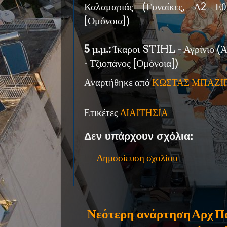
Καλαμαριάς (Γυναίκες, Α2 Εθ
[Ομόνοια])
5 μ.μ.:
Ίκαροι STIHL - Αγρίνιο (Ά
- Τζιοπάνος [Ομόνοια])
Αναρτήθηκε από
ΚΩΣΤΑΣ ΜΠΑΖΙ
Ετικέτες
ΔΙΑΙΤΗΣΙΑ
Δεν υπάρχουν σχόλια:
Δημοσίευση σχολίου
Νεότερη ανάρτηση
Αρχ
Π