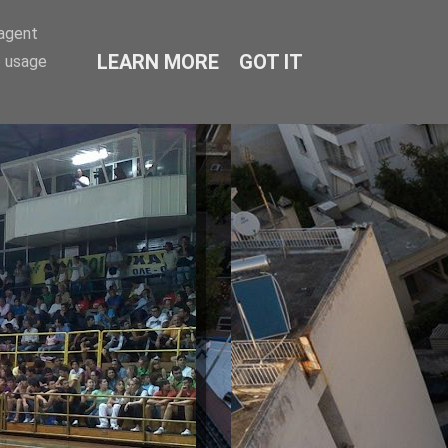
-agent
LEARN MORE
GOT IT
e usage