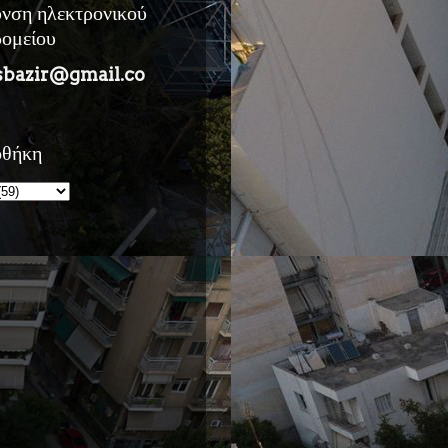
υνση ηλεκτρονικού
ρομείου
sbazir@gmail.co
οθήκη