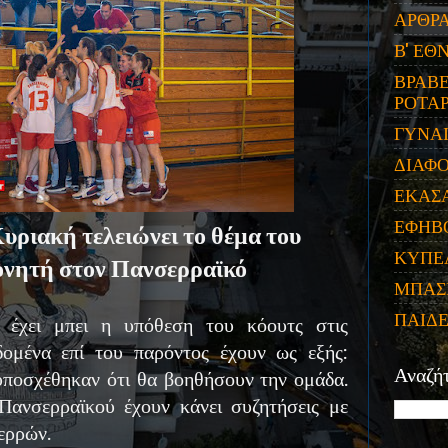
ΑΡΘΡ
Β' ΕΘ
ΒΡΑΒΕ
ΡΟΤΑΡ
ΓΥΝΑ
ΔΙΑΦ
ΕΚΑΣ
ΕΦΗΒ
υριακή τελειώνει το θέμα του
ΚΥΠΕ
νητή στον Πανσερραϊκό
ΜΠΑΣ
ΠΑΙΔ
α έχει μπει η υπόθεση του κόουτς στις
δομένα επί του παρόντος έχουν ως εξής:
υποσχέθηκαν ότι θα βοηθήσουν την ομάδα.
Αναζή
Πανσερραϊκού έχουν κάνει συζητήσεις με
Σερρών.