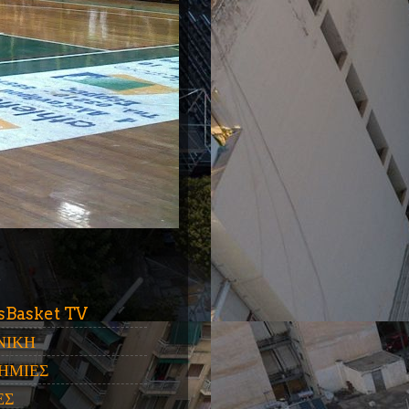
ύ
sBasket TV
ΝΙΚΗ
ΗΜΙΕΣ
ΕΣ