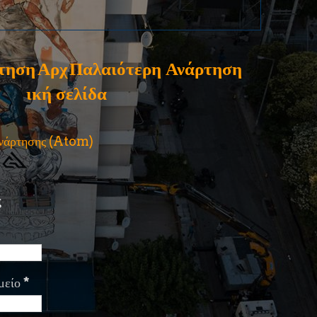
τηση
Αρχ
Παλαιότερη Ανάρτηση
ική σελίδα
ανάρτησης (Atom)
ς
μείο
*