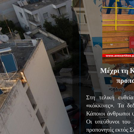
Μέχρι τη Κ
προπο
Στη τελική ευθεί
«κόκκινες». Τα δε
Κάποιοι άνθρωποι 
Οι υπεύθυνοι του 
προπονητές εκτός 