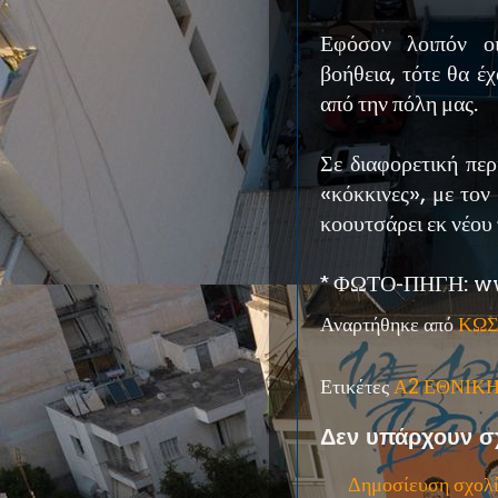
Εφόσον λοιπόν οι
βοήθεια, τότε θα έ
από την πόλη μας.
Σε διαφορετική πε
«κόκκινες», με τον
κοουτσάρει εκ νέου 
* ΦΩΤΟ-ΠΗΓΗ: ww
Αναρτήθηκε από
ΚΩΣ
Ετικέτες
Α2 ΕΘΝΙΚ
Δεν υπάρχουν σ
Δημοσίευση σχολ