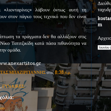
Διεύθ
 «λιονταρίνες» λάβουν όντως αυτή τη
ταχυδ
χουν στον πάγκο τους τεχνικό που δεν είναι
kosta
m
ρίπτωση τα πράγματα δεν θα αλλάξουν στις
Αρχει
 Νίκο Τατιτζικίδη κατά πάσα πιθανότητα να
την ομάδα.
w.anexartitos.gr
ΤΑΣ ΜΠΑΖΙΡΓΙΑΝΝΗΣ
στις
8:38 π.μ.
Η
,
ΓΥΝΑΙΚΕΣ
χόλια:
ίου