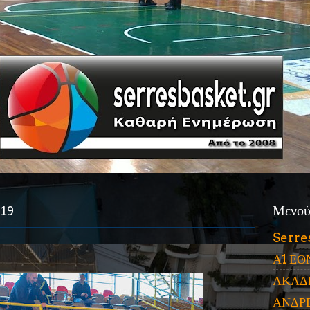
019
Μενο
Serre
Α1 ΕΘ
ΑΚΑΔ
ΑΝΔΡ