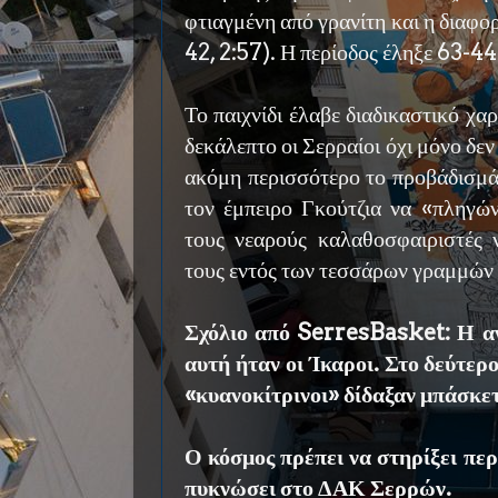
φτιαγμένη από γρανίτη και η διαφο
42, 2:57). Η περίοδος έληξε 63-44
Το παιχνίδι έλαβε διαδικαστικό χα
δεκάλεπτο οι Σερραίοι όχι μόνο δε
ακόμη περισσότερο το προβάδισμά
τον έμπειρο Γκούτζια να «πληγών
τους νεαρούς καλαθοσφαιριστές 
τους εντός των τεσσάρων γραμμών 
Σχόλιο από SerresBasket: Η α
αυτή ήταν οι Ίκαροι. Στο δεύτερ
«κυανοκίτρινοι» δίδαξαν μπάσκετ
Ο κόσμος πρέπει να στηρίξει περ
πυκνώσει στο ΔΑΚ Σερρών.