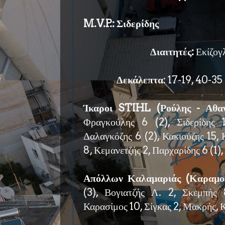
M.V.P.: Σιδερίδης
Διαιτητές:
Εκίζογ
Δεκάλεπτα
: 17-19, 40-35
Ίκαροι STIHL (Ρούλης - Αθα
Φραγκούλης 6 (2), Σιδερίδης 
Δαλαγκόζης 6 (2), Κακιούζης 15,
8, Κεμανετζής 2, Παρχαρίδης 6 (1)
Απόλλων Καλαμαριάς (Καραμου
(3), Βογιατζής Λ. 2, Σκεμπής 
Καρασίμος 10, Σίγκας 2, Μακρής, Κ