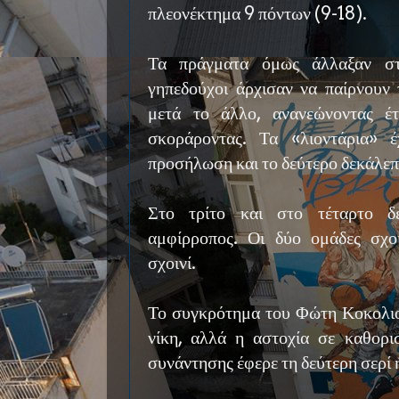
πλεονέκτημα 9 πόντων (9-18).
Τα πράγματα όμως άλλαξαν στ
γηπεδούχοι άρχισαν να παίρνουν 
μετά το άλλο, ανανεώνοντας έτ
σκοράροντας. Τα «λιοντάρια» 
προσήλωση και το δεύτερο δεκάλεπ
Στο τρίτο και στο τέταρτο δ
αμφίρροπος. Οι δύο ομάδες σχο
σχοινί.
Το συγκρότημα του Φώτη Κοκολιο
νίκη, αλλά η αστοχία σε καθορι
συνάντησης έφερε τη δεύτερη σερί 