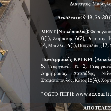
Διαιτητές:
Μπούγλο
Δεκάλεπτα:
9-18, 34-30 (
ΜΕΝΤ (Ντολόπουλος):
Φόρογλου
8(1), Ζεϊμπέκης 6(2), Ρόπουτης 1
14, Μπέλλος 4(1), Πασχαλίδης 17,
Πανσερραϊκός ΚΡΙ ΚΡΙ (Κοκολι
5, Γεωργιανός Ν. 3, Γεωργιανό
Δημητρακάς, Δατσιάδης, Ντί
Σταματόπουλος, Κάτος 15(4), Χορτ
* ΦΩΤΟ-ΠΗΓΗ: www.anexartit
ΑΠΟΤΕΛΕΣ