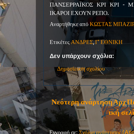
ΠΑΝΣΕΡΡΑΪΚΟΣ ΚΡΙ ΚΡΙ - 
ΙΚΑΡΟΙ ΕΧΟΥΝ ΡΕΠΟ.
Αναρτήθηκε από
ΚΩΣΤΑΣ ΜΠΑΖΙ
Ετικέτες
ΑΝΔΡΕΣ
,
Γ' ΕΘΝΙΚΗ
Δεν υπάρχουν σχόλια:
Δημοσίευση σχολίου
Νεότερη ανάρτηση
Αρχ
Π
ική σελ
Εγγραφή σε:
Σχόλια ανάρτησης (A