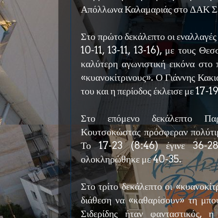
Απόλλωνα Καλαμαριάς στο ΔΑΚ Σ
Στο πρώτο δεκάλεπτο οι εναλλαγές
10-11, 13-11, 13-16), με τους Θε
καλύτερη αγωνιστική εικόνα στο 
«κυανοκίτρινους». Ο Γιάννης Κακι
του και η περίοδος έκλεισε με 17-19
Στο επόμενο δεκάλεπτο Παρ
Κουτσοκώστας πρόσφεραν πολύτιμ
Το 17-23 (8:46) έγινε 36-28
ολοκληρώθηκε με 40-35.
Στο τρίτο δεκάλεπτο οι «κυανοκίτ
διάθεση να «καθαρίσουν» τη μπο
Σιδερίδης ήταν φανταστικός, 