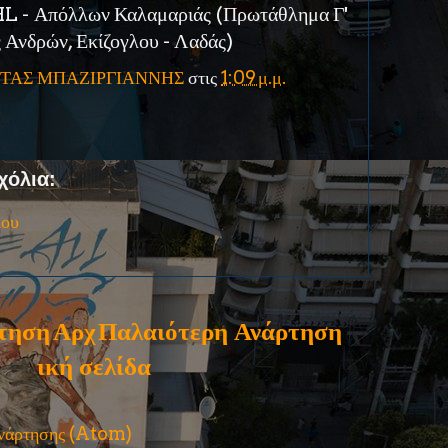
L - Απόλλων Καλαμαριάς (Πρωτάθλημα Γ'
 Ανδρών, Εκίζογλου - Λαδάς)
ΤΑΣ ΜΠΑΖΙΡΓΙΑΝΝΗΣ
στις
1:09 μ.μ.
χόλια:
ίου
τηση
Αρχ
Παλαιότερη Ανάρτηση
ική σελίδα
ανάρτησης (Atom)