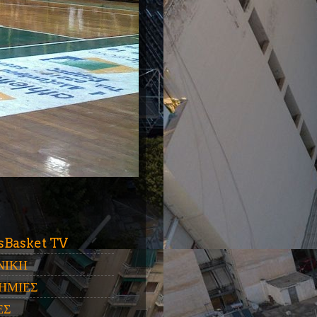
ύ
sBasket TV
ΝΙΚΗ
ΗΜΙΕΣ
ΕΣ