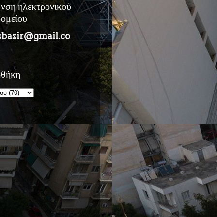
υνση ηλεκτρονικού
ρομείου
sbazir@gmail.co
οθήκη