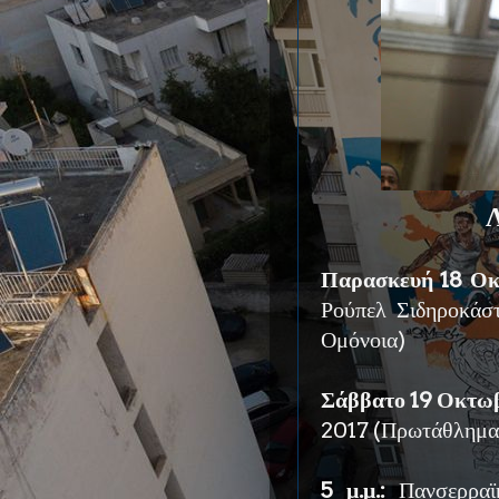
Λ
Παρασκευή 18 Οκτ
Ρούπελ Σιδηροκά
Ομόνοια)
Σάββατο 19 Οκτωβρ
2017 (Πρωτάθλημ
5 μ.μ.:
Πανσερρα