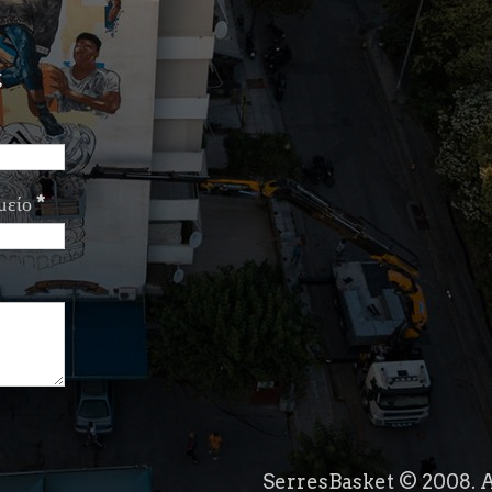
ς
μείο
*
SerresBasket © 2008. A