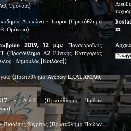
Διεύθ
, Ομόνοια)
ταχυδ
καδημία Λευκώνα - Ίκαροι (Πρωτάθλημα
kosta
, Ομόνοια)
m
ωβρίου 2019, 12 μ.μ.
: Πανσερραϊκός
Αρχει
(Πρωτάθλημα Α2 Εθνικής Κατηγορίας
υλος - Δημουλάς [Κοιλάδα])
αγγαίο (Πρωτάθλημα Ανδρών ΕΚΑΣΑΜΑΘ,
017 - Α.Ε.Σ. (Πρωτάθλημα Παίδων
οια)
- Βισάλτης Νιγρίτας (Πρωτάθλημα Παίδων