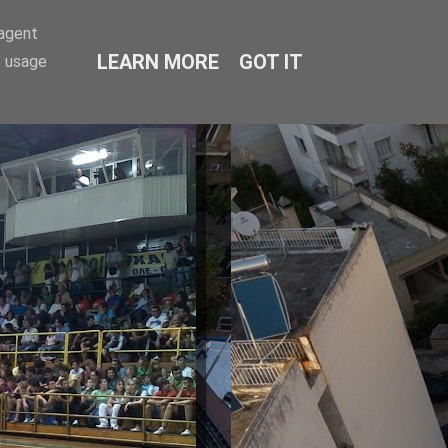
-agent
LEARN MORE
GOT IT
e usage