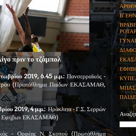
ΑΡΘΡ
Β' ΕΘ
ΒΡΑΒΕ
ΡΟΤΑΡ
ΓΥΝΑ
ΔΙΑΦ
ίγο πριν το τζάμπολ
ΕΚΑΣ
ΕΦΗΒ
ωβρίου 2019, 6.45 μ.μ.:
Πανσερραϊκός -
ΚΥΠΕ
στρου (Πρωτάθλημα Παίδων ΕΚΑΣΑΜΑΘ,
ΜΠΑΣ
ΠΑΙΔ
ίου 2019, 4 μ.μ.:
Ηράκλεια - Γ.Σ. Σερρών
Αναζή
α Εφήβων ΕΚΑΣΑΜΑΘ)
ϊκός - Ορφέας Ν. Σκοπού (Πρωτάθλημα