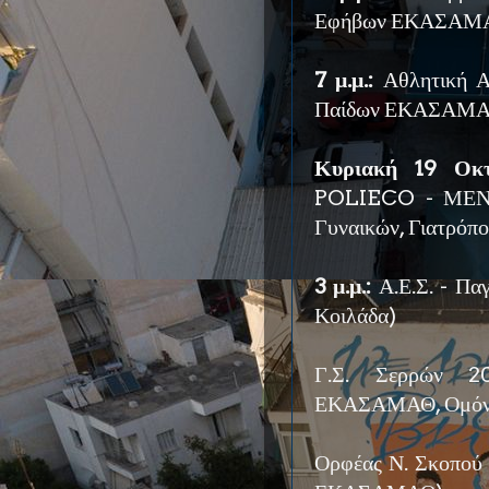
Εφήβων ΕΚΑΣΑΜΑΘ
7 μ.μ.:
Αθλητική Α
Παίδων ΕΚΑΣΑΜΑΘ
Κυριακή 19 Οκτ
POLIECO - ΜΕΝΤ 
Γυναικών, Γιατρόπο
3 μ.μ.:
Α.Ε.Σ. - Π
Κοιλάδα)
Γ.Σ. Σερρών 2
ΕΚΑΣΑΜΑΘ, Ομόν
Ορφέας Ν. Σκοπού 