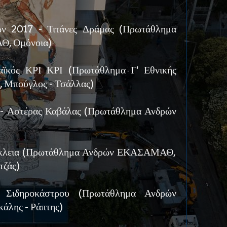
ν 2017 - Τιτάνες Δράμας (Πρωτάθλημα
, Ομόνοια)
ϊκός ΚΡΙ ΚΡΙ (Πρωτάθλημα Γ' Εθνικής
, Μπούγλος - Τσάλλας)
 - Αστέρας Καβάλας (Πρωτάθλημα Ανδρών
άκλεια (Πρωτάθλημα Ανδρών ΕΚΑΣΑΜΑΘ,
τζάς)
Σιδηροκάστρου (Πρωτάθλημα Ανδρών
λης - Ράπτης)