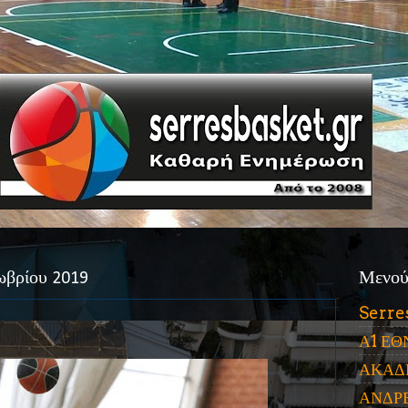
ωβρίου 2019
Μενο
Serre
Α1 ΕΘ
ΑΚΑΔ
ΑΝΔΡ