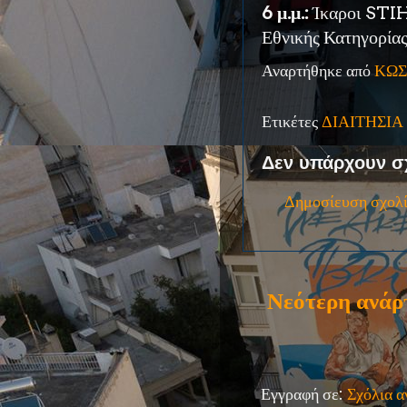
6 μ.μ.:
Ίκαροι STIH
Εθνικής Κατηγορίας
Αναρτήθηκε από
ΚΩΣ
Ετικέτες
ΔΙΑΙΤΗΣΙΑ
Δεν υπάρχουν σ
Δημοσίευση σχολ
Νεότερη ανάρ
Εγγραφή σε:
Σχόλια 