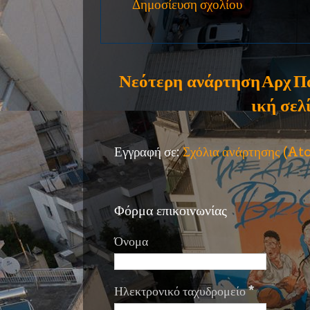
Δημοσίευση σχολίου
Νεότερη ανάρτηση
Αρχ
Π
ική σελ
Εγγραφή σε:
Σχόλια ανάρτησης (A
Φόρμα επικοινωνίας
Όνομα
Ηλεκτρονικό ταχυδρομείο
*