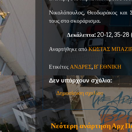
Νικολόπουλος, Θεοδωράκος και Σι
τους στο σκοράρισμα.
Δεκάλεπτα:
20-12, 35-28 
Αναρτήθηκε από
ΚΩΣΤΑΣ ΜΠΑΖΙ
Ετικέτες
ΑΝΔΡΕΣ
,
Β' ΕΘΝΙΚΗ
Δεν υπάρχουν σχόλια:
Δημοσίευση σχολίου
Νεότερη ανάρτηση
Αρχ
Π