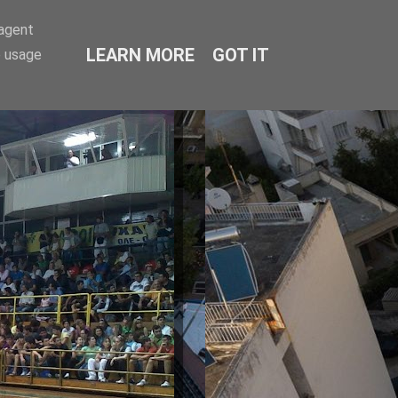
-agent
LEARN MORE
GOT IT
e usage