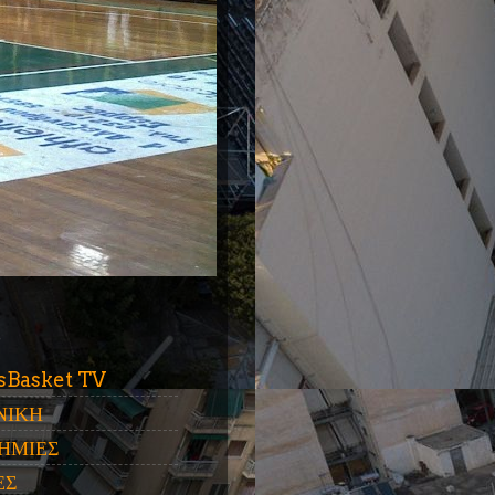
ύ
sBasket TV
ΝΙΚΗ
ΗΜΙΕΣ
ΕΣ