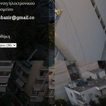
υνση ηλεκτρονικού
ρομείου
sbazir@gmail.co
οθήκη