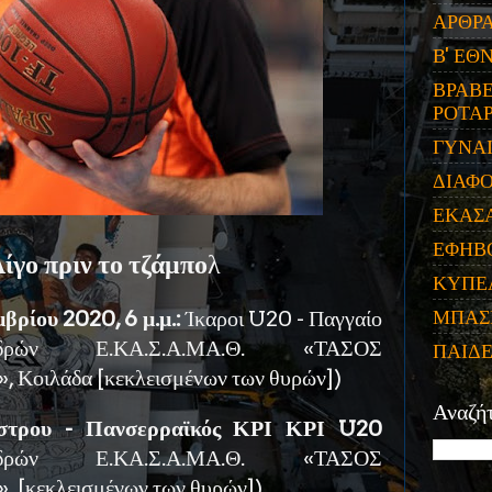
ΑΡΘΡ
Β' ΕΘ
ΒΡΑΒΕ
ΡΟΤΑΡ
ΓΥΝΑ
ΔΙΑΦ
ΕΚΑΣ
ΕΦΗΒ
ίγο πριν το τζάμπο
λ
ΚΥΠΕ
ΜΠΑΣ
βρίου 2020, 6 μ.μ.:
Ίκαροι U20 - Παγγαίο
δρών Ε.ΚΑ.Σ.Α.ΜΑ.Θ. «ΤΑΣΟΣ
ΠΑΙΔ
οιλάδα [κεκλεισμένων των θυρών])
Αναζή
άστρου - Πανσερραϊκός ΚΡΙ ΚΡΙ U20
δρών Ε.ΚΑ.Σ.Α.ΜΑ.Θ. «ΤΑΣΟΣ
κεκλεισμένων των θυρών])