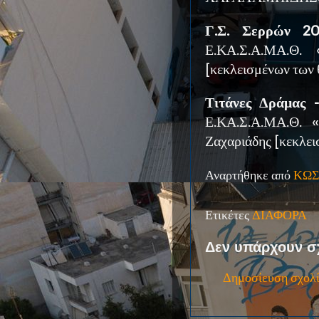
Γ.Σ. Σερρών 2
Ε.ΚΑ.Σ.Α.ΜΑ.Θ
[κεκλεισμένων των
Τιτάνες Δράμας 
Ε.ΚΑ.Σ.Α.ΜΑ.Θ.
Ζαχαριάδης [κεκλει
Αναρτήθηκε από
ΚΩΣ
Ετικέτες
ΔΙΑΦΟΡΑ
Δεν υπάρχουν σ
Δημοσίευση σχολ