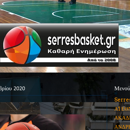
βρίου 2020
Μενο
Serre
Α1 ΕΘ
ΑΚΑΔ
ΑΝΔΡ