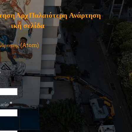
τηση
Αρχ
Παλαιότερη Ανάρτηση
ική σελίδα
ανάρτησης (Atom)
ς
μείο
*