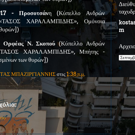
Διεύθ
ταχυδ
017 - Προσοτσάν
η (Κύπελλο Ανδρών
. «ΤΑΣΟΣ ΧΑΡΑΛΑΜΠΙΔΗΣ», Ομόνοια
kosta
 θυρών])
m
- Ορφέας Ν. Σκοπού
(Κύπελλο Ανδρών
Αρχει
 «ΤΑΣΟΣ ΧΑΡΑΛΑΜΠΙΔΗΣ», Μπήτης -
σμένων των θυρών])
ΤΑΣ ΜΠΑΖΙΡΓΙΑΝΝΗΣ
στις
1:38 π.μ.
χόλια:
ίου