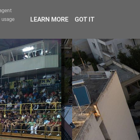
-agent
LEARN MORE
GOT IT
e usage