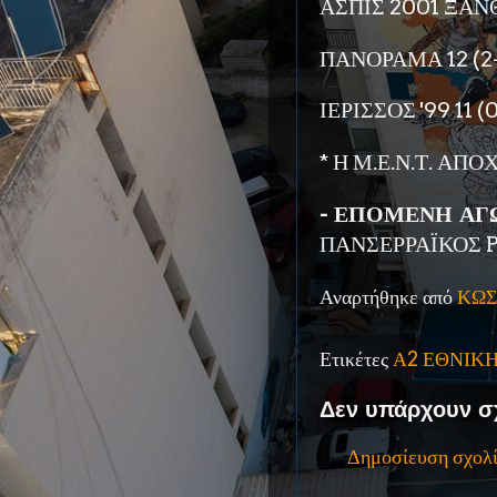
ΑΣΠΙΣ 2001 ΞΑΝΘ
ΠΑΝΟΡΑΜΑ 12 (2
ΙΕΡΙΣΣΟΣ '99 11 (0
* Η Μ.Ε.Ν.Τ. Α
- ΕΠΟΜΕΝΗ ΑΓΩ
ΠΑΝΣΕΡΡΑΪΚΟΣ 
Αναρτήθηκε από
ΚΩΣ
Ετικέτες
Α2 ΕΘΝΙΚ
Δεν υπάρχουν σ
Δημοσίευση σχολ