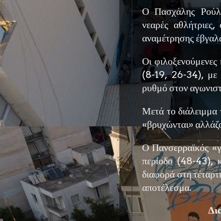
Ο Πασχάλης Ρούλη
νεαρές αθλήτριες,
αναμέτρησης έβγαλ
Οι φιλοξενούμενες
(8-19, 26-34), με
ρυθμό στον αγωνιστ
Μετά το διάλειμμα 
«βρυχώνται» αλλάζο
Ο Πανσερραϊκός «γύ
περίοδο (48-43), 
διαφορά στη τέταρτ
αποτέλεσμα.
Δια