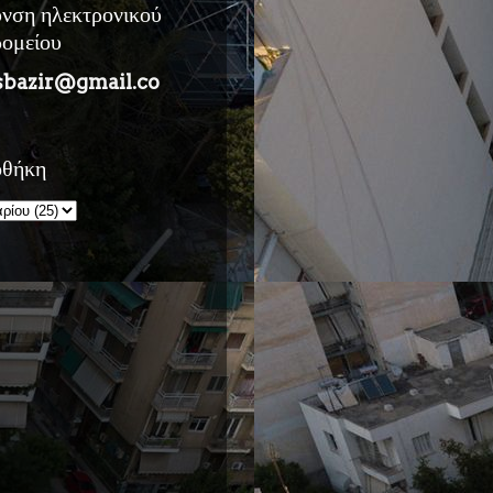
υνση ηλεκτρονικού
ρομείου
sbazir@gmail.co
οθήκη