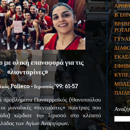
ΑΡΘΡ
Β' ΕΘ
ΒΡΑΒΕ
ΡΟΤΑΡ
ΓΥΝΑ
ΔΙΑΦ
ΕΚΑΣ
 με ολική επαναφορά για τις
ΕΦΗΒ
«λιονταρίνες»
ΚΥΠΕ
ΜΠΑΣ
κός Polieco - Ιερισσός '99: 61-57
ΠΑΙΔ
ό προβλήματα Πανσερραϊκός (Θανοπούλου
 οι μοναδικές «πενταδάτες» παίκτριες που
Αναζή
άδα) κέρδισε την Ιερισσό στο κλειστό
ιλάδας των Αγίων Αναργύρων.