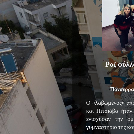
Ροζ φύλλο
Πανσερραϊ
Ο «λαβωμένος» απ
και Πιτσιάβα ήταν
ενίσχυσαν την ομ
γυμναστήριο της κο