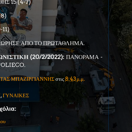
ΗΣ 15 (4-7)
-8)
-11)
ΠΟΧΩΡΗΣΕ ΑΠΟ ΤΟ ΠΡΩΤΑΘΛΗΜΑ.
ΝΙΣΤΙΚΗ (20/2/2022):
ΠΑΝΟΡΑΜΑ -
POLIECO.
ΤΑΣ ΜΠΑΖΙΡΓΙΑΝΝΗΣ
στις
8:43 μ.μ.
Η
,
ΓΥΝΑΙΚΕΣ
χόλια:
ίου