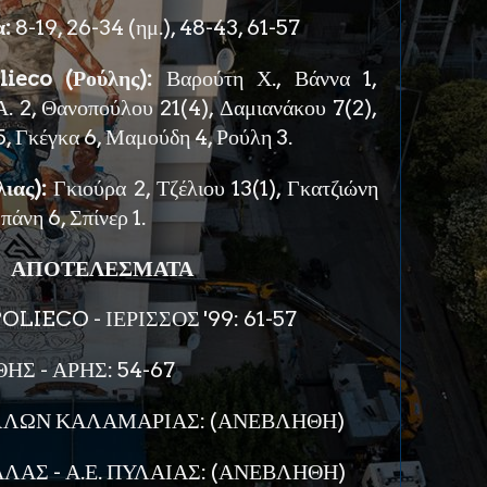
α:
8-19, 26-34 (ημ.), 48-43, 61-57
ieco (Ρούλης):
Βαρούτη Χ., Βάννα 1,
Α. 2, Θανοπούλου 21(4), Δαμιανάκου 7(2),
 5, Γκέγκα 6, Μαμούδη 4, Ρούλη 3.
λιας):
Γκιούρα 2, Τζέλιου 13(1), Γκατζιώνη
πάνη 6, Σπίνερ 1.
ΑΠΟΤΕΛΕΣΜΑΤΑ
LIECO - ΙΕΡΙΣΣΟΣ '99: 61-57
ΗΣ - ΑΡΗΣ: 54-67
ΛΛΩΝ ΚΑΛΑΜΑΡΙΑΣ: (ΑΝΕΒΛΗΘΗ)
ΑΣ - Α.Ε. ΠΥΛΑΙΑΣ: (ΑΝΕΒΛΗΘΗ)