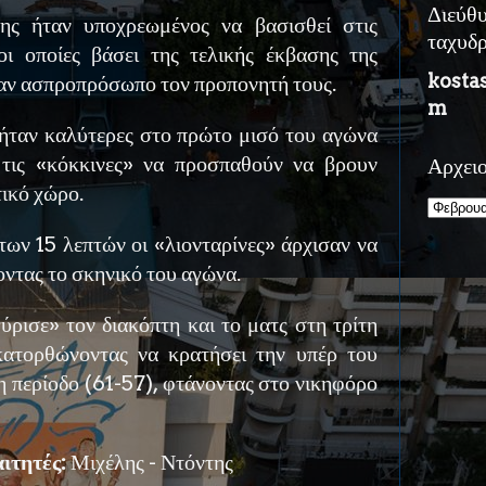
Διεύθ
ς ήταν υποχρεωμένος να βασισθεί στις
ταχυδ
 οι οποίες βάσει της τελικής έκβασης της
kosta
αν ασπροπρόσωπο τον προπονητή τους.
m
 ήταν καλύτερες στο πρώτο μισό του αγώνα
 τις «κόκκινες» να προσπαθούν να βρουν
Αρχει
ικό χώρο.
των 15 λεπτών οι «λιονταρίνες» άρχισαν να
ντας το σκηνικό του αγώνα.
ρισε» τον διακόπτη και το ματς στη τρίτη
κατορθώνοντας να κρατήσει την υπέρ του
η περίοδο (61-57), φτάνοντας στο νικηφόρο
ιτητές:
Μιχέλης - Ντόντης