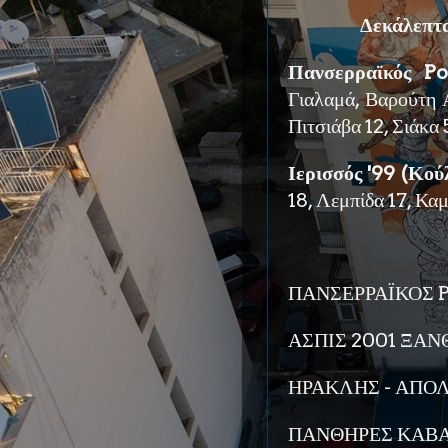
Δεκάλεπτ
Πανσερραϊκός Pol
Γιαλαμά, Βαρούτη 
Πιτσιάβα 12, Σιάκα
Ιερισσός '99 (Κού
18, Λεμπίδα 17, Καμ
ΠΑΝΣΕΡΡΑΪΚΟΣ PO
ΑΣΠΙΣ 2001 ΞΑΝΘ
ΗΡΑΚΛΗΣ - ΑΠΟ
ΠΑΝΘΗΡΕΣ ΚΑΒΑΛ