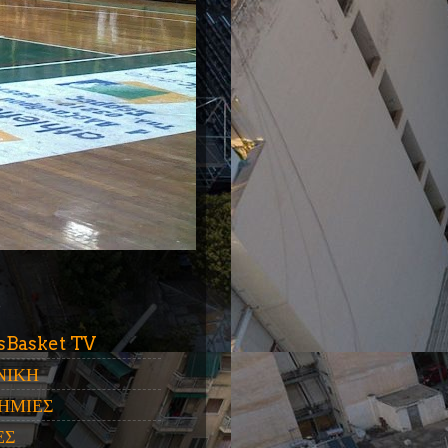
ύ
sBasket TV
ΝΙΚΗ
ΗΜΙΕΣ
ΕΣ