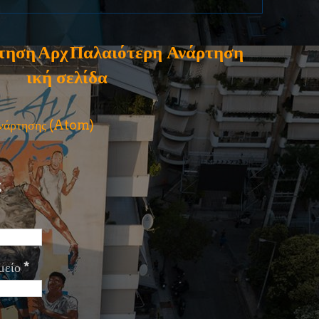
τηση
Αρχ
Παλαιότερη Ανάρτηση
ική σελίδα
ανάρτησης (Atom)
ς
μείο
*