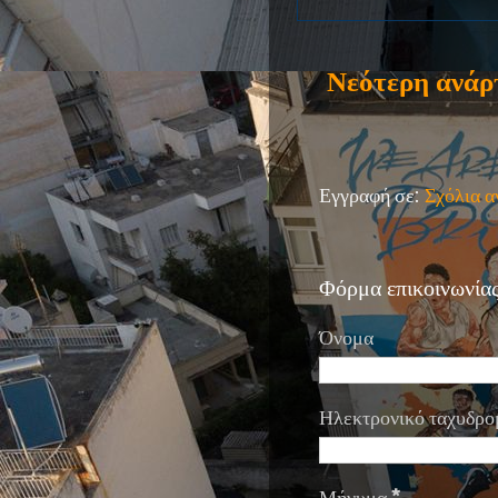
Νεότερη ανάρ
Εγγραφή σε:
Σχόλια 
Φόρμα επικοινωνία
Όνομα
Ηλεκτρονικό ταχυδρο
Μήνυμα
*