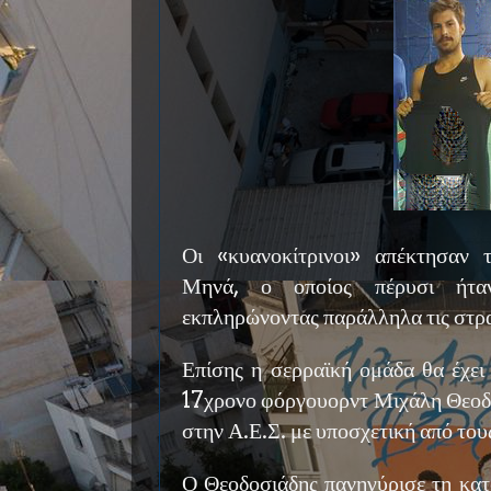
Οι «κυανοκίτρινοι» απέκτησαν
Μηνά, ο οποίος πέρυσι ήτα
εκπληρώνοντας παράλληλα τις στρα
Επίσης η σερραϊκή ομάδα θα έχει 
17χρονο φόργουορντ Μιχάλη Θεοδο
στην Α.Ε.Σ. με υποσχετική από του
Ο Θεοδοσιάδης πανηγύρισε τη κα