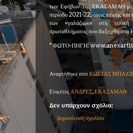
των Εφήβων της ΕΚΑΣΑΜΑΘ με τ
περίοδο 2021-22, όπως επίσης και 
των «γαλάζιων» στη τελική
πρωταθλήματος που διεξήχθη στο Η
* ΦΩΤΟ-ΠΗΓΗ: www.anexartit
Αναρτήθηκε από
ΚΩΣΤΑΣ ΜΠΑΖΙ
Ετικέτες
ΑΝΔΡΕΣ
,
ΕΚΑΣΑΜΑΘ
Δεν υπάρχουν σχόλια:
Δημοσίευση σχολίου