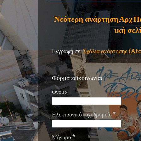
Νεότερη ανάρτηση
Αρχ
Π
ική σελ
Εγγραφή σε:
Σχόλια ανάρτησης (A
Φόρμα επικοινωνίας
Όνομα
Ηλεκτρονικό ταχυδρομείο
*
Μήνυμα
*