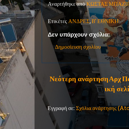
Αναρτήθηκε από
ΚΩΣΤΑΣ ΜΠΑΖΙ
Ετικέτες
ΑΝΔΡΕΣ
,
Β' ΕΘΝΙΚΗ
Δεν υπάρχουν σχόλια:
Δημοσίευση σχολίου
Νεότερη ανάρτηση
Αρχ
Π
ική σελ
Εγγραφή σε:
Σχόλια ανάρτησης (A