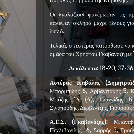
Καβάλας το βράδυ της Κυριακής.
Οι «γαλάζιοι» φανέρωσαν τις α
πάλεψαν σκληρά μέχρι τέλους γι
διπλό.
Τελικά, ο Αστέρας κατόρθωσε να κ
ομάδα του Χρήστου Γκαβανόζη με
Δεκάλεπτα:
18-20, 37-36 
Αστέρας Καβάλας (Δημητριάδ
Μπορμπίδης 6, Αρβανιτάκης 5, Κ
Μπόζης 14 (4), Ιωαννίδης 8 
Σιναπούδης, Δερβεντζής, Γιουρούκη
Α.Ε.Σ. (Γκαβανόζης):
Μπανάβα
Πεχλιβανίδης 16, Σαρρής 3, Γρού