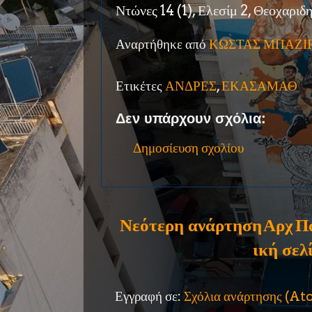
Ντώνες 14 (1), Ελεσίμ 2, Θεοχαριδ
Αναρτήθηκε από
ΚΩΣΤΑΣ ΜΠΑΖΙ
Ετικέτες
ΑΝΔΡΕΣ
,
ΕΚΑΣΑΜΑΘ
Δεν υπάρχουν σχόλια:
Δημοσίευση σχολίου
Νεότερη ανάρτηση
Αρχ
Π
ική σελ
Εγγραφή σε:
Σχόλια ανάρτησης (A