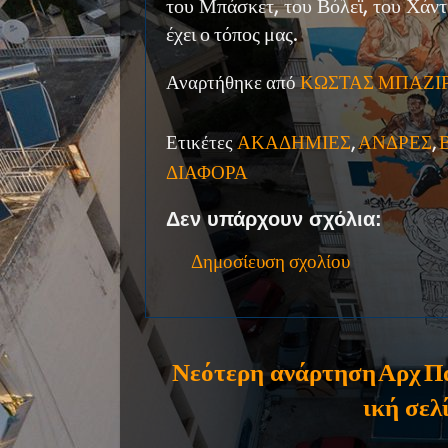
του Μπάσκετ, του Βόλεϊ, του Χάντ
έχει ο τόπος μας.
Αναρτήθηκε από
ΚΩΣΤΑΣ ΜΠΑΖΙ
Ετικέτες
ΑΚΑΔΗΜΙΕΣ
,
ΑΝΔΡΕΣ
,
ΔΙΑΦΟΡΑ
Δεν υπάρχουν σχόλια:
Δημοσίευση σχολίου
Νεότερη ανάρτηση
Αρχ
Π
ική σελ