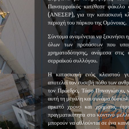
Πανσερραϊκός κατέθεσε φάκελ
(ΑΝΕΣΕΡ), για την κατασκευή κ
περιοχή του πάρκου της Ομόνοιας.
Σύντομα αναμένεται να ξεκινήσει η
όλων των προτάσεων που υποβ
χρηματοδότησης, ανάμεσα στις 
σερραϊκού συλλόγου.
Η κατασκευή ενός κλειστού γυ
αποτελεί τον ευσεβή πόθο των ανθ
τον Πρόεδρο, Τάσο Παναγιώτου, ν
αυτή τη μεγάλη και συνάμα δύσκολ
αρκετό χρόνο και χρήματα, έτσ
πραγματικότητα στο κοντινό μέλλο
μπορούν να αθλούνται σε ένα καιν