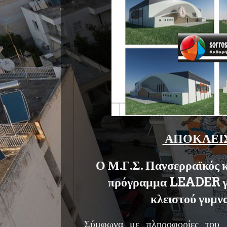
ΑΠΟΚΛΕΙ
Ο Μ.Γ.Σ. Πανσερραϊκός 
πρόγραμμα LEADER γι
κλειστού γυμν
Σύμφωνα με πληροφορίες του
S