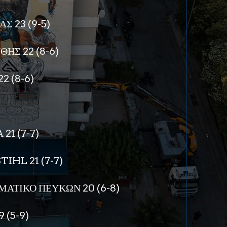
Σ 23 (9-5)
ΗΣ 22 (8-6)
2 (8-6)
21 (7-7)
IHL 21 (7-7)
ΑΤΙΚΟ ΠΕΥΚΩΝ 20 (6-8)
 (5-9)