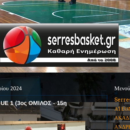
ρίου 2024
Μενο
Serre
E 1 (3ος ΟΜΙΛΟΣ - 15η
Α1 ΕΘ
ΑΚΑΔ
ΑΝΔΡ