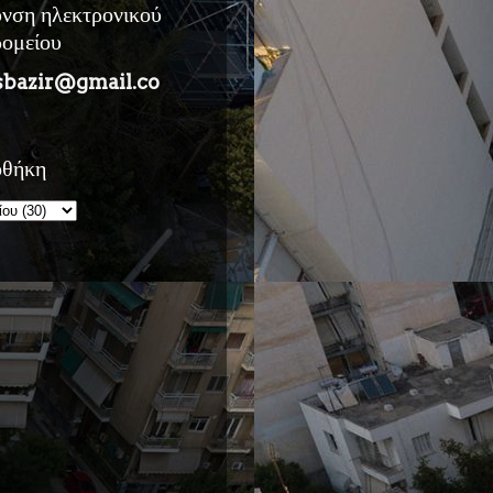
υνση ηλεκτρονικού
ρομείου
sbazir@gmail.co
οθήκη