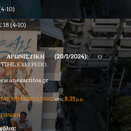
(4-10)
18 (4-10)
ΑΓΩΝΙΣΤΙΚΗ (20/1/2024):
Ο
TIHL ΕΧΕΙ ΡΕΠΟ.
w.anexartitos.gr
ΤΑΣ ΜΠΑΖΙΡΓΙΑΝΝΗΣ
στις
8:39 μ.μ.
' ΕΘΝΙΚΗ
χόλια: