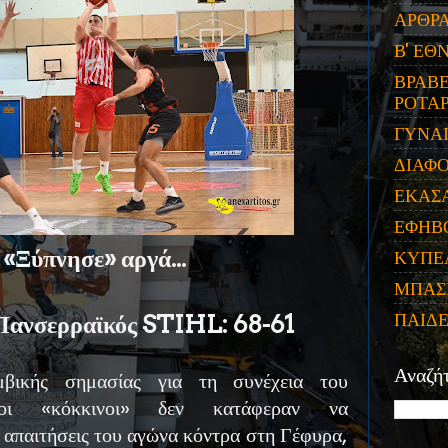
ΑΡΘΡ
Β' ΕΘ
ΒΡΑΒΕ
ΡΟΤΑΡ
ΓΥΝΑ
ΔΙΑΦ
ΕΚΑΣ
ΕΦΗΒ
«Ξύπνησε» αργά...
ΚΥΠΕ
ΜΠΑΣ
ΠΑΙΔ
 Πανσερραϊκός STIHL: 68-61
Αναζή
βικής σημασίας για τη συνέχεια του
 οι «κόκκινοι» δεν κατάφεραν να
 απαιτήσεις του αγώνα κόντρα στη Γέφυρα,