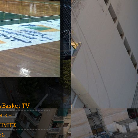
ύ
sBasket TV
ΝΙΚΗ
ΗΜΙΕΣ
ΕΣ