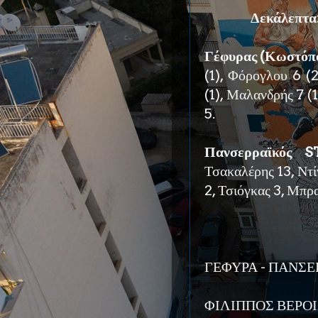
Δεκάλεπτα
Γέφυρας (Κωστόπο
(1), Φόρογλου 6 (
(1), Μαλανδρής 7 (
5.
Πανσερραϊκός S
Τσακαλέρης 13, Ντί
2, Τσιόγκας 3, Μπρ
ΓΕΦΥΡΑ - ΠΑΝΣΕ
ΦΙΛΙΠΠΟΣ ΒΕΡΟΙ