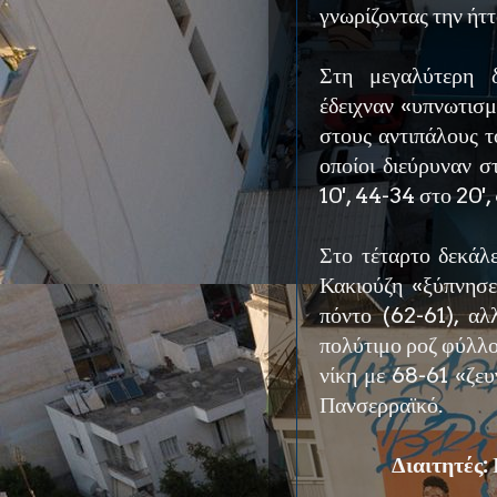
γνωρίζοντας την ήτ
Στη μεγαλύτερη δ
έδειχναν «υπνωτισμ
στους αντιπάλους τ
οποίοι διεύρυναν σ
10', 44-34 στο 20',
Στο τέταρτο δεκάλ
Κακιούζη «ξύπνησε
πόντο (62-61), αλ
πολύτιμο ροζ φύλλο
νίκη με 68-61 «ζευ
Πανσερραϊκό.
Διαιτητές: