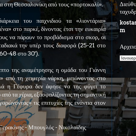
τα στη Θεσσαλονίκη από τους «πορτοκαλί».
Διεύθ
ταχυδ
ιάρκεια του παιχνιδιού τα «λιοντάρια»
kosta
ένα» στο παρκέ, δίνοντας έτσι την ευκαιρία
m
ους να πάρουν το προβάδισμα στο σκορ, οι
ταδιακά την υπέρ τους διαφορά (25-21 στο
Αρχει
 60-48 στο 30').
επτο της αναμέτρησης η ομάδα του Γιάννη
» από τη χειμερία νάρκη, μειώνοντας στο
λά η Γέφυρα δεν άφησε να της φύγει το
 από τα χέρια, εξασφαλίζοντας τη σημαντική
γαρώνοντας» τις επιτυχίες της ενάντια στον
Γερακίνης - Μπουγλός - Νικολαϊδης