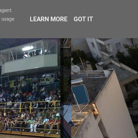
-agent
LEARN MORE
GOT IT
e usage