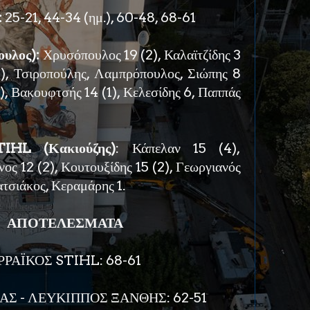
:
25-21, 44-34 (ημ.), 60-48, 68-61
υλος):
Χρυσόπουλος 19 (2), Καλαϊτζίδης 3
2), Τσιροπούλης, Λαμπρόπουλος, Σιώπης 8
1), Βακουφτσής 14 (1), Κελεσίδης 6, Παππάς
TIHL (Κακιούζης)
: Κάπελαν 15 (4),
νος 12 (2), Κουτουξίδης 15 (2), Γεωργιανός
ατσιάκος, Κεραμάρης 1.
ΑΠΟΤΕΛΕΣΜΑΤΑ
ΡΡΑΪΚΟΣ STIHL: 68-61
ΑΣ - ΛΕΥΚΙΠΠΟΣ ΞΑΝΘΗΣ: 62-51