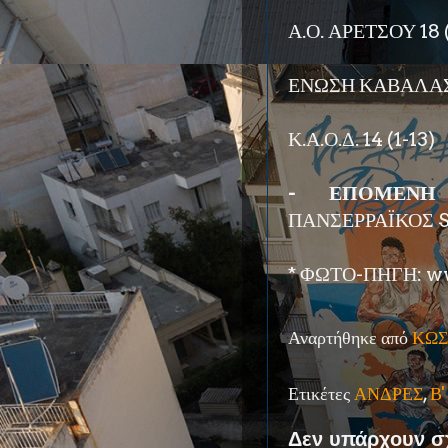
Α.Ο. ΑΡΕΤΣΟΥ 18 
ΕΝΩΣΗ ΚΑΒΑΛΑΣ 
Κ.Α.Ο.Δ. 14 (1-13)
- ΕΠΟΜΕΝΗ 
ΠΑΝΣΕΡΡΑΪΚΟΣ S
* ΦΩΤΟ-ΠΗΓΗ: ww
Αναρτήθηκε από
ΚΩΣ
Ετικέτες
ΑΝΔΡΕΣ
,
Β
Δεν υπάρχουν σ