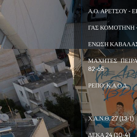
Α.Ο. ΑΡΕΤΣΟΥ - 
ΓΑΣ ΚΟΜΟΤΗΝΗ -
ΕΝΩΣΗ ΚΑΒΑΛΑΣ -
ΜΑΧΗΤΕΣ ΠΕΙΡ
82-65
ΡΕΠΟ: Κ.Α.Ο.Δ.
Χ.Α.Ν.Θ. 27 (13-1)
ΔΕΚΑ 24 (10-4)