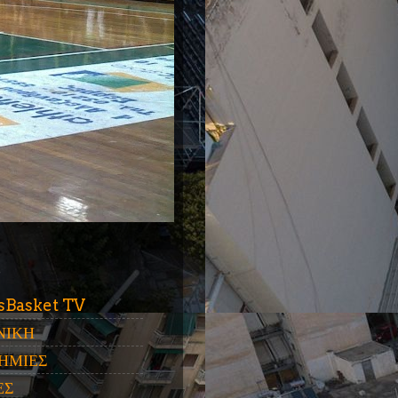
ύ
sBasket TV
ΝΙΚΗ
ΗΜΙΕΣ
ΕΣ