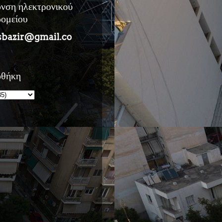
υνση ηλεκτρονικού
ρομείου
sbazir@gmail.co
οθήκη