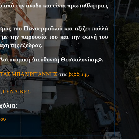
ιά από την άνοδο και είναι πρωταθλήτριες
σμος του Πανσερραϊκού και αξίζει πολλά
 με την παρουσία του και την φωνή του
άχη της εξέδρας.
 Αστυνομική Διεύθυνση Θεσσαλονίκης».
ΤΑΣ ΜΠΑΖΙΡΓΙΑΝΝΗΣ
στις
8:55 μ.μ.
Η
,
ΓΥΝΑΙΚΕΣ
χόλια:
ίου