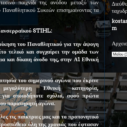
τεσινό παιχνίδι της ανόδου μεταξύ των
Διεύθ
υ Παναθλητικού Συκεών επισημαίνοντας τα
ταχυδ
kosta
m
Πανσερραϊκού STIHL:
οίκηση του Παναθλητικού για την άψογη
Αρχει
ίτο τελικό και συγχαίρει την ομάδα των
ια και δίκαιη άνοδο της, στην Α1 Εθνική
αιτησία του σημερινού αγώνα που έκρινε
εγαλύτερη Εθνική κατηγορία,
 για οποιοδήποτε σχόλιο, αφού πρώτα
του παρατηρητή αγώνα.
λες τις παίκτριες μας και το προπονητικό
 προσπάθεια όλη της χρονιάς που έφτασαν