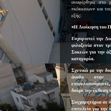
αναφέρθηκε στο χ
«κόκκινων» και το
εξής:
«Η Διοίκηση του 
Ευχαριστεί την Δι
φιλοξενία στον τρ
Συκεών για την άξ
κατηγορία.
Σχετικά με την δι
άνοδο στην μ
επιφυλασσόμαστε,
δούμε την έκθεση 
Συγχαρητήρια σε ό
επιτελείο για την