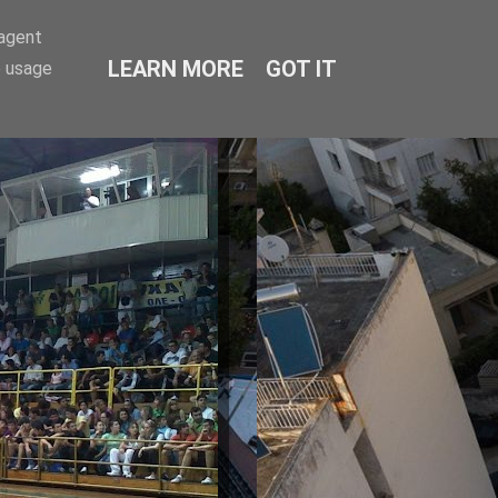
-agent
LEARN MORE
GOT IT
e usage