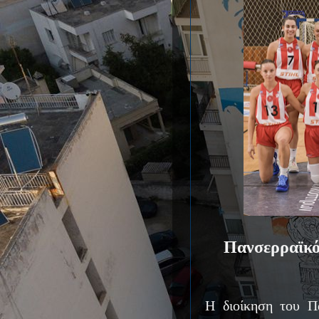
Πανσερραϊκό
Η διοίκηση του Π