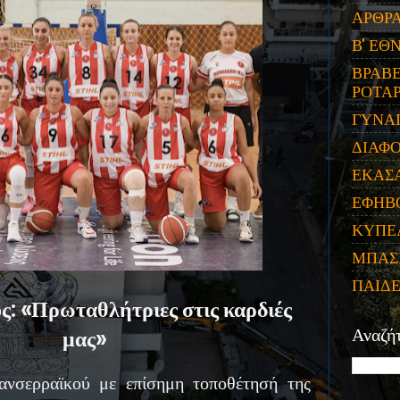
ΑΡΘΡ
Β' ΕΘ
ΒΡΑΒΕ
ΡΟΤΑΡ
ΓΥΝΑ
ΔΙΑΦ
ΕΚΑΣ
ΕΦΗΒ
ΚΥΠΕ
ΜΠΑΣ
ΠΑΙΔ
ς: «Πρωταθλήτριες στις καρδιές
μας»
Αναζή
ανσερραϊκού με επίσημη τοποθέτησή της