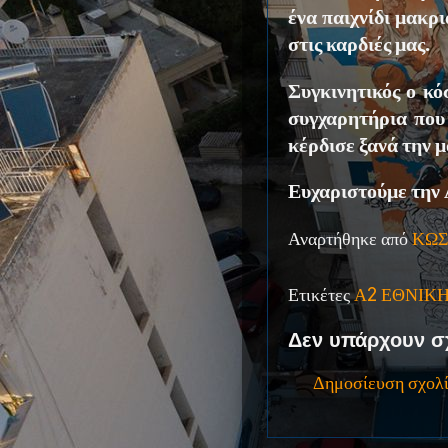
ένα παιχνίδι μακρ
στις καρδιές μας.
Συγκινητικός ο κό
συγχαρητήρια που
κέρδισε ξανά την μ
Ευχαριστούμε την
Αναρτήθηκε από
ΚΩΣ
Ετικέτες
Α2 ΕΘΝΙΚ
Δεν υπάρχουν σ
Δημοσίευση σχολ