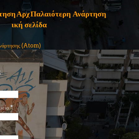
τηση
Αρχ
Παλαιότερη Ανάρτηση
ική σελίδα
ανάρτησης (Atom)
ς
μείο
*