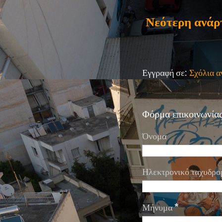
Νεότερη ανάρ
Εγγραφή σε:
Σχόλια 
Φόρμα επικοινωνία
Όνομα
Ηλεκτρονικό ταχυδρο
Μήνυμα
*