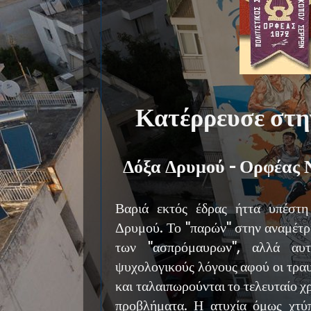
Κατέρρευσε στη
Δόξα Δρυμού - Ορφέας 
Βαριά εκτός έδρας ήττα υπέστ
Δρυμού. Το "παρών" στην αναμέτρ
των "ασπρόμαυρων", αλλά αυτ
ψυχολογικούς λόγους αφού οι τραυμ
και ταλαιπωρούνται το τελευταίο 
προβλήματα. Η ατυχία όμως χτύ