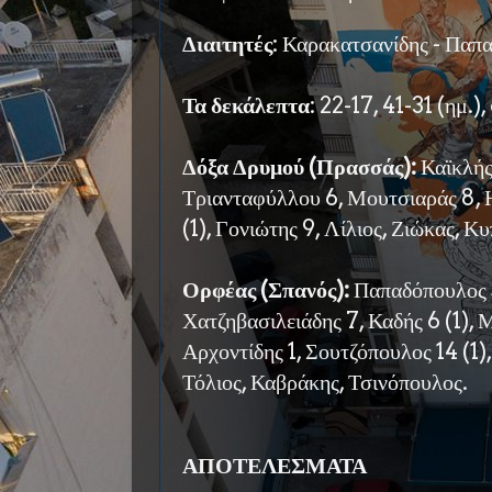
Διαιτητές
: Καρακατσανίδης - Παπ
Τα δεκάλεπτα
: 22-17, 41-31 (ημ.)
Δόξα Δρυμού (Πρασσάς):
Καϊκλής 
Τριανταφύλλου 6, Μουτσιαράς 8, Η
(1), Γονιώτης 9, Λίλιος, Ζιώκας, Κ
Ορφέας (Σπανός):
Παπαδόπουλος 5
Χατζηβασιλειάδης 7, Καδής 6 (1), Μ
Αρχοντίδης 1, Σουτζόπουλος 14 (1)
Τόλιος, Καβράκης, Τσινόπουλος.
ΑΠΟΤΕΛΕΣΜΑΤΑ