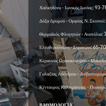
Χαλκηδόνα - Ιωνικός Ιωνίας: 93-
Δόξα Δρυμού - Ορφέας Ν. Σκοπού
Θερμαϊκός Φλογητών - Ανατόλια: 
Ελευθερούπολη - Στρατώνι: 65-70
Κεραυνός Ωραιοκάστρου - Μακεδο
Γαλαξίας Αδένδρου - Ασβεστοχώρι
Κένταυρος Καλικράτειας - Πευκοχ
ΒΑΘΜΟΛΟΓΙΑ