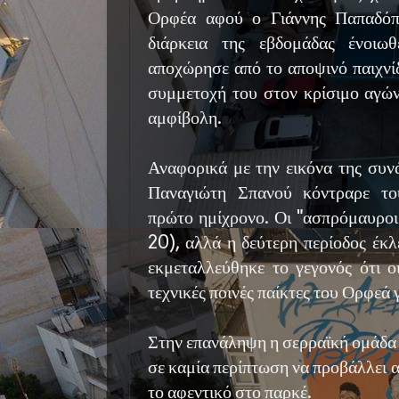
Ορφέα αφού ο Γιάννης Παπαδόπ
διάρκεια της εβδομάδας ένοιω
αποχώρησε από το αποψινό παιχνίδ
συμμετοχή του στον κρίσιμο αγών
αμφίβολη.
Αναφορικά με την εικόνα της συν
Παναγιώτη Σπανού κόντραρε το
πρώτο ημίχρονο. Οι "ασπρόμαυροι
20), αλλά η δεύτερη περίοδος έκλ
εκμεταλλεύθηκε το γεγονός ότι ο
τεχνικές ποινές παίκτες του Ορφεά 
Στην επανάληψη η σερραϊκή ομάδα 
σε καμία περίπτωση να προβάλλει 
το αφεντικό στο παρκέ.