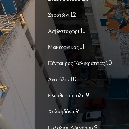
Στρατώνι 12
Ασβεστοχώρι 11
Μακεδονικός 11
Κένταυρος Καλικράτειας 10
Ανατόλια 10
Ελευθερούπολη 9
Χαλκηδόνα 9
Γαλαξίας Αδένδρου 9