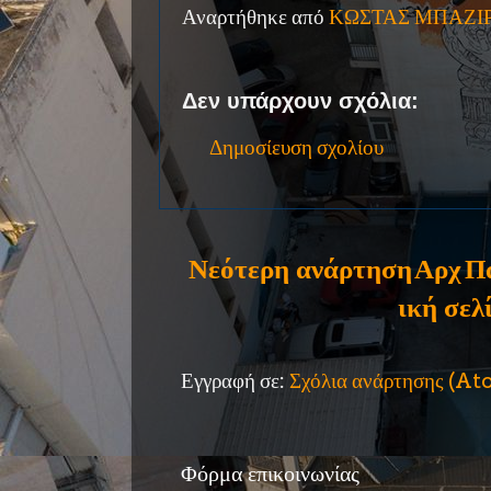
Αναρτήθηκε από
ΚΩΣΤΑΣ ΜΠΑΖΙ
Δεν υπάρχουν σχόλια:
Δημοσίευση σχολίου
Νεότερη ανάρτηση
Αρχ
Π
ική σελ
Εγγραφή σε:
Σχόλια ανάρτησης (A
Φόρμα επικοινωνίας