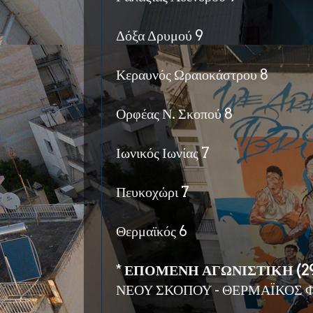
Δόξα Δρυμού 9
Κεραυνός Ωραιοκάστρου 8
Ορφέας Ν. Σκοπού 8
Ιωνικός Ιωνίας 7
Πευκοχώρι 7
Θερμαϊκός 6
*
ΕΠΟΜΕΝΗ ΑΓΩΝΙΣΤΙΚΗ (29
ΝΕΟΥ ΣΚΟΠΟΥ - ΘΕΡΜΑΪΚΟΣ