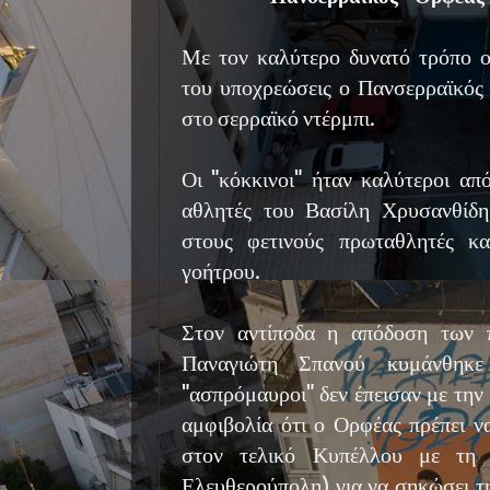
Με τον καλύτερο δυνατό τρόπο ο
του υποχρεώσεις ο Πανσερραϊκός
στο σερραϊκό ντέρμπι.
Οι "κόκκινοι" ήταν καλύτεροι απ
αθλητές του Βασίλη Χρυσανθίδη
στους φετινούς πρωταθλητές κα
γοήτρου.
Στον αντίποδα η απόδοση των 
Παναγιώτη Σπανού κυμάνθηκε
"ασπρόμαυροι" δεν έπεισαν με την
αμφιβολία ότι ο Ορφέας πρέπει ν
στον τελικό Κυπέλλου με τη
Ελευθερούπολη) για να σηκώσει τη