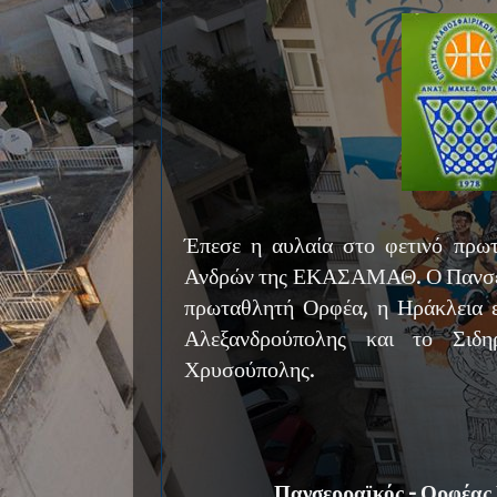
Έπεσε η αυλαία στο φετινό πρω
Ανδρών της ΕΚΑΣΑΜΑΘ. Ο Πανσερ
πρωταθλητή Ορφέα, η Ηράκλεια 
Αλεξανδρούπολης και το Σιδη
Χρυσούπολης.
Πανσερραϊκός - Ορφέας 