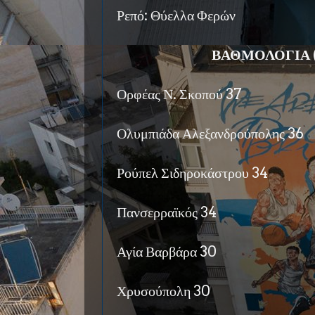
Ρεπό: Θύελλα Φερών
ΒΑΘΜΟΛΟΓΙΑ 
Ορφέας Ν. Σκοπού 37
Ολυμπιάδα Αλεξανδρούπολης 36
Ρούπελ Σιδηροκάστρου 34
Πανσερραϊκός 34
Αγία Βαρβάρα 30
Χρυσούπολη 30