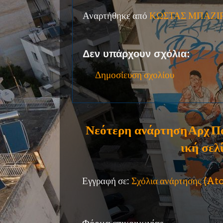
Αναρτήθηκε από
ΚΩΣΤΑΣ ΜΠΑΖΙ
Δεν υπάρχουν σχόλια:
Δημοσίευση σχολίου
Νεότερη ανάρτηση
Αρχ
Π
ική σελ
Εγγραφή σε:
Σχόλια ανάρτησης (A