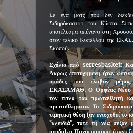
Σε ένα ματς που δεν διεκδικ
Σιδηρόκαστρο του Κώστα Σίσκ
αποτέλεσμα απέναντι στη Χρυσούπ
στον τελικό Κυπέλλου της ΕΚΑ
Σκοπού.
Σχόλιο από serresbasket: Και
Άκρως επιτυχημένη ήταν φετινή
ομάδες που έλαβαν μέρος
ΕΚΑΣΑΜΑΘ. Ο Ορφέας Νέου Σκ
τον τίτλο του πρωταθλητή κα
πρωταθλήματα. Το Σιδηρόκαστ
τιμητική θέση (αν ενισχυθεί το κ
"κλειδιά", τότε τη νέα σεζόν 
άνοδο), ο Πανσερραϊκός ήταν εξ