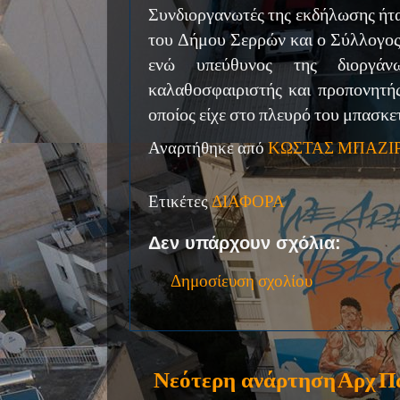
Συνδιοργανωτές της εκδήλωσης ήτ
του Δήμου Σερρών και ο Σύλλογο
ενώ υπεύθυνος της διοργά
καλαθοσφαιριστής και προπονητή
οποίος είχε στο πλευρό του μπασκε
Αναρτήθηκε από
ΚΩΣΤΑΣ ΜΠΑΖΙ
Ετικέτες
ΔΙΑΦΟΡΑ
Δεν υπάρχουν σχόλια:
Δημοσίευση σχολίου
Νεότερη ανάρτηση
Αρχ
Π