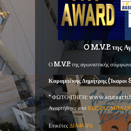
O M.V.P. της Α
Ο
M.V.P.
της αγωνιστικής σύμφων
Καραμπέκης Δημήτρης (Ίκαροι
* ΦΩΤΟ-ΠΗΓΗ: www.anexartit
Αναρτήθηκε από
ΚΩΣΤΑΣ ΜΠΑΖΙ
Ετικέτες
ΔΙΑΦΟΡΑ