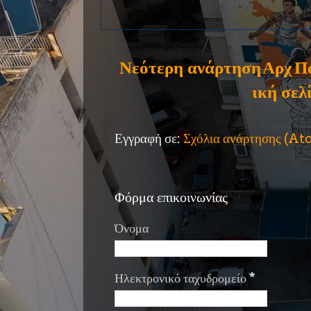
Νεότερη ανάρτηση
Αρχ
Π
ική σελ
Εγγραφή σε:
Σχόλια ανάρτησης (A
Φόρμα επικοινωνίας
Όνομα
Ηλεκτρονικό ταχυδρομείο
*