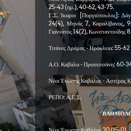
25-43 (ημ.), 40-62, 43-75.
Γ.Σ. Ίκαροι [Ποργιόπουλος]: Δάγ
24(4), Μηνάς 7, Καραλίβανος, 9
Γιαννάτος 14(2), Κωνσταντινίδης 8
Τιτάνες Δράμας - Ηράκλεια: 55-62
Α.Ο. Καβάλα - Προσοτσάνη: 60-3
Νέοι Ένωσης Καβάλας - Αστέρας Κ
ΡΕΠΟ: Α.Ε.Σ.
ΒΑΘΜΟΛΟ
Νέοι Ένωσης Καβάλας 30 (15-0)