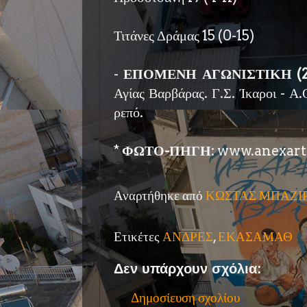
Τιτάνες Δράμας 15 (0-15)
-
ΕΠΟΜΕΝΗ ΑΓΩΝΙΣΤΙΚΗ (2-
Αγίας Βαρβάρας. Γ.Σ. Ίκαροι - Α.
ρεπό.
*
ΦΩΤΟ-ΠΗΓΗ
: www.anexart
Αναρτήθηκε από
ΚΩΣΤΑΣ ΜΠΑΖΙ
Ετικέτες
ΑΝΔΡΕΣ
,
ΕΚΑΣΑΜΑΘ
Δεν υπάρχουν σχόλια:
Δημοσίευση σχολίου