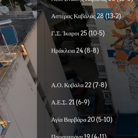
Αστέρας Καβάλας 28 (13-2)
Γ.Σ. Ίκαροι 25 (10-5)
Ηράκλεια 24 (8-8)
Α.Ο. Καβάλα 22 (7-8)
Α.Ε.Σ. 21 (6-9)
Αγία Βαρβάρα 20 (5-10)
Προσοτσάνη 19 (4-11)